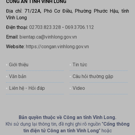
CÔNG AN TỈNH VĨNH LONG
Địa chỉ: 71/22A, Phó Cơ Điều, Phường Phước Hậu, tỉnh
Vĩnh Long
Điện thoại:
02703.823.328
-
069.3706.112
Email:
bientap.ca@vinhlong.gov.vn
Website:
https://congan.vinhlong.gov.vn
Giới thiệu
Tin tức
Văn bản
Câu hỏi thường gặp
Liên hệ - Hỏi đáp
Video
Bản quyền thuộc về Công an tỉnh Vĩnh Long.
Khi sử dụng lại thông tin, đề nghị ghi rõ nguồn "
Cổng thông
tin điện tử Công an tỉnh Vĩnh Long
" hoặc