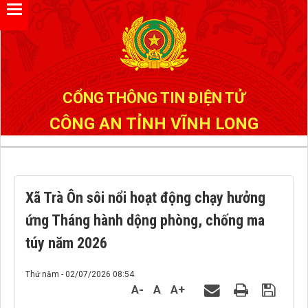
Đã kết nối EMC
CỔNG THÔNG TIN ĐIỆN TỬ
CÔNG AN TỈNH VĨNH LONG
Xã Trà Ôn sôi nổi hoạt động chạy hưởng
ứng Tháng hành dộng phòng, chống ma
túy năm 2026
Thứ năm - 02/07/2026 08:54
A-
A
A+