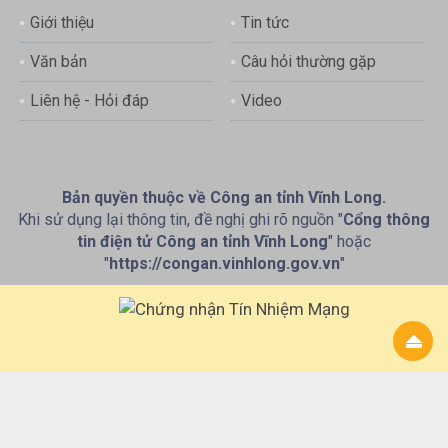
Giới thiệu
Tin tức
Văn bản
Câu hỏi thường gặp
Liên hệ - Hỏi đáp
Video
Bản quyền thuộc về Công an tỉnh Vĩnh Long.
Khi sử dụng lại thông tin, đề nghị ghi rõ nguồn "
Cổng thông
tin điện tử Công an tỉnh Vĩnh Long
" hoặc
"
https://congan.vinhlong.gov.vn
"