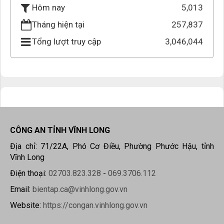
5,013
Hôm nay
Tháng hiện tại
257,837
Tổng lượt truy cập
3,046,044
CÔNG AN TỈNH VĨNH LONG
Địa chỉ: 71/22A, Phó Cơ Điều, Phường Phước Hậu, tỉnh
Vĩnh Long
Điện thoại:
02703.823.328
-
069.3706.112
Email:
bientap.ca@vinhlong.gov.vn
Website:
https://congan.vinhlong.gov.vn