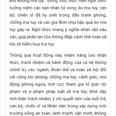
khu không ma túy". Đồng thời, thực hiện nghi thức
tưởng niệm các nạn nhân tử vong do ma túy, cán
bộ, chiến sĩ đã hy sinh trong đấu tranh phòng,
chống ma túy và các gia đình chịu hậu quả do ma
túy gây ra. Nghi thức mang ý nghĩa nhân văn sâu
sắc, góp phần lan tỏa thông điệp cảnh tỉnh toàn xã
hội về hiểm họa ma túy
Thông qua hoạt động này, nhằm nâng cao nhận
thức, trách nhiệm và hành động của cả hệ thống
chính trị, các ngành, đoàn thể và toàn xã hội đối
với công tác phòng, chống ma túy; cảnh giác, chủ
động phòng ngừa, tích cực tham gia tố giác tội
phạm và vi phạm pháp luật về ma túy; khơi dậy
tinh thần trách nhiệm, ý chí quyết tâm của tuổi trẻ,
cán bộ, chiến sĩ và Nhân dân trong xây dựng môi
trường sống an toàn, lành mạnh, văn minh, không