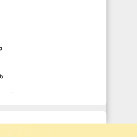
ng
úy