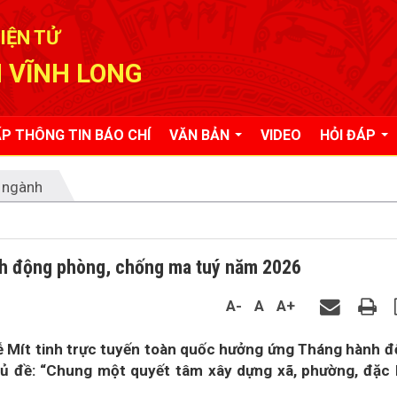
IỆN TỬ
 VĨNH LONG
P THÔNG TIN BÁO CHÍ
VĂN BẢN
VIDEO
HỎI ĐÁP
 ngành
nh động phòng, chống ma tuý năm 2026
A-
A
A+
ễ Mít tinh trực tuyến toàn quốc hưởng ứng Tháng hành 
ủ đề: “Chung một quyết tâm xây dựng xã, phường, đặc