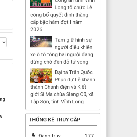
Công an tỉnh Vĩnh
Long tổ chức Lễ
công bố quyết định thăng
cấp bậc hàm đợt I năm
2026
Tạm giữ hình sự
người điều khiển
xe ô tô tông hai người đang
dừng chờ đèn đỏ tử vong
Đại tá Trần Quốc
Phục dự Lễ khánh
thành Chánh điện và Kiết
giới Si Ma chùa Sleng Cũ, xã
ờng
Tập Sơn, tỉnh Vĩnh Long
6
THỐNG KÊ TRUY CẬP
Đang truy
177