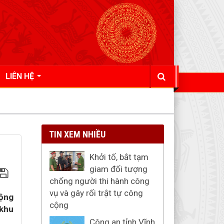
LIÊN HỆ
TIN XEM NHIỀU
Khởi tố, bắt tạm
giam đối tượng
chống người thi hành công
vụ và gây rối trật tự công
động
cộng
 khu
Công an tỉnh Vĩnh