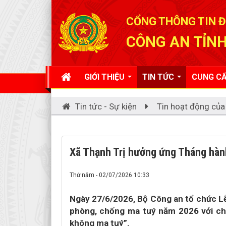
Đã kết nối EMC
CỔNG THÔNG TIN Đ
CÔNG AN TỈNH
GIỚI THIỆU
TIN TỨC
CUNG CẤ
Tin tức - Sự kiện
Tin hoạt động của
Xã Thạnh Trị hưởng ứng Tháng hà
Thứ năm - 02/07/2026 10:33
Ngày 27/6/2026, Bộ Công an tổ chức L
phòng, chống ma tuý năm 2026 với ch
không ma tuý”.