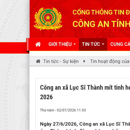
Đã kết nối EMC
CỔNG THÔNG TIN Đ
CÔNG AN TỈNH
GIỚI THIỆU
TIN TỨC
CUNG CẤ
Tin tức - Sự kiện
Tin hoạt động của
Công an xã Lục Sĩ Thành mít tinh
2026
Thứ năm - 02/07/2026 11:03
Ngày 27/6/2026, Công an xã Lục Sĩ Th