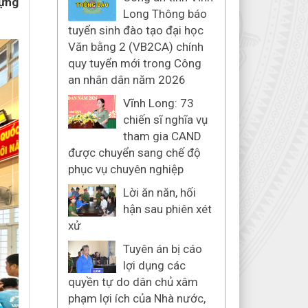
dựng
Long Thông báo
tuyển sinh đào tạo đại học
Văn bằng 2 (VB2CA) chính
quy tuyển mới trong Công
an nhân dân năm 2026
Vĩnh Long: 73
chiến sĩ nghĩa vụ
tham gia CAND
được chuyển sang chế độ
phục vụ chuyên nghiệp
Lời ăn năn, hối
hận sau phiên xét
xử
Tuyên án bị cáo
lợi dụng các
quyền tự do dân chủ xâm
phạm lợi ích của Nhà nước,