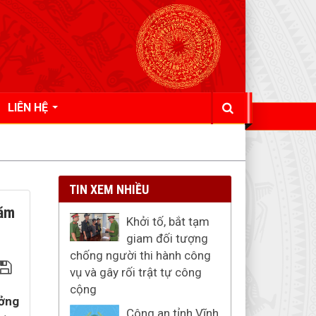
LIÊN HỆ
TIN XEM NHIỀU
năm
Khởi tố, bắt tạm
giam đối tượng
chống người thi hành công
vụ và gây rối trật tự công
cộng
ưởng
Công an tỉnh Vĩnh