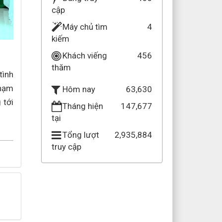
cập
Máy chủ tìm
4
kiếm
Khách viếng
456
thăm
tình
phạm
63,630
Hôm nay
 tới
Tháng hiện
147,677
tại
Tổng lượt
2,935,884
truy cập