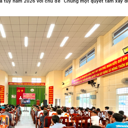
 túy năm 2026 với chủ đề “Chung một quyết tâm xây 