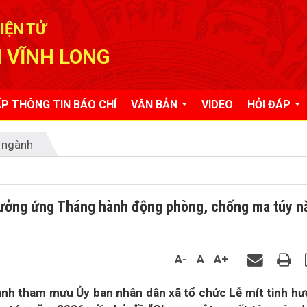
IỆN TỬ
 VĨNH LONG
P THÔNG TIN BÁO CHÍ
VĂN BẢN
VIDEO
HỎI ĐÁP
 ngành
 hưởng ứng Tháng hành động phòng, chống ma túy 
A-
A
A+
ành tham mưu Ủy ban nhân dân xã tổ chức Lễ mít tinh h