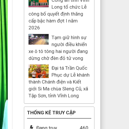
Công an tỉnh Vĩnh
Long tổ chức Lễ
công bố quyết định thăng
cấp bậc hàm đợt I năm
2026
Tạm giữ hình sự
người điều khiển
xe ô tô tông hai người đang
dừng chờ đèn đỏ tử vong
Đại tá Trần Quốc
Phục dự Lễ khánh
thành Chánh điện và Kiết
giới Si Ma chùa Sleng Cũ, xã
Tập Sơn, tỉnh Vĩnh Long
THỐNG KÊ TRUY CẬP
Đang truy
460