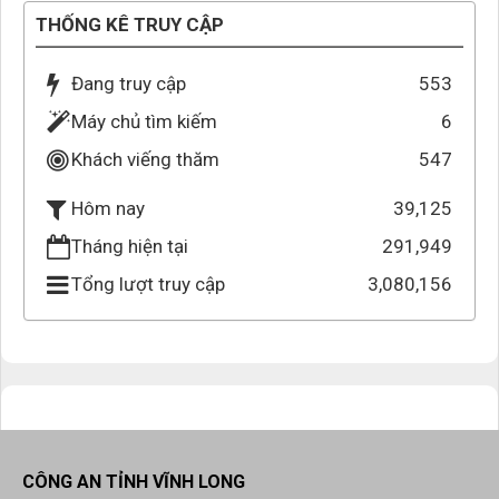
THỐNG KÊ TRUY CẬP
Đang truy cập
553
Máy chủ tìm kiếm
6
Khách viếng thăm
547
39,125
Hôm nay
Tháng hiện tại
291,949
Tổng lượt truy cập
3,080,156
CÔNG AN TỈNH VĨNH LONG