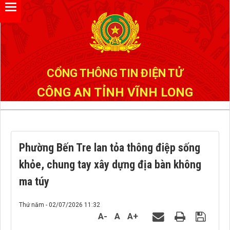
Đã kết nối EMC
CỔNG THÔNG TIN ĐIỆN TỬ
CÔNG AN TỈNH VĨNH LONG
Phường Bến Tre lan tỏa thông điệp sống
khỏe, chung tay xây dựng địa bàn không
ma túy
Thứ năm - 02/07/2026 11:32
A-
A
A+