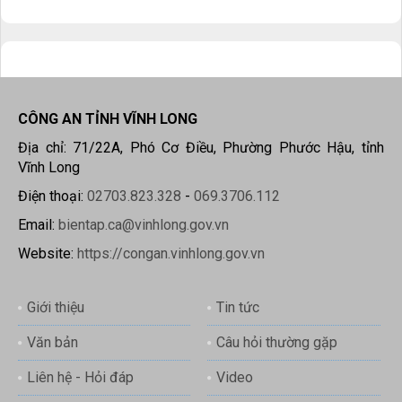
CÔNG AN TỈNH VĨNH LONG
Địa chỉ: 71/22A, Phó Cơ Điều, Phường Phước Hậu, tỉnh
Vĩnh Long
Điện thoại:
02703.823.328
-
069.3706.112
Email:
bientap.ca@vinhlong.gov.vn
Website:
https://congan.vinhlong.gov.vn
Giới thiệu
Tin tức
Văn bản
Câu hỏi thường gặp
Liên hệ - Hỏi đáp
Video