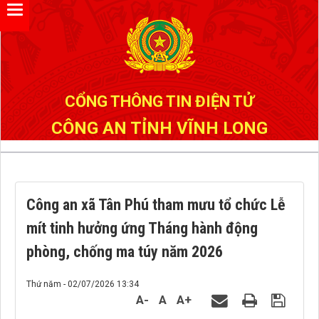
Đã kết nối EMC
CỔNG THÔNG TIN ĐIỆN TỬ
CÔNG AN TỈNH VĨNH LONG
Công an xã Tân Phú tham mưu tổ chức Lễ
mít tinh hưởng ứng Tháng hành động
phòng, chống ma túy năm 2026
Thứ năm - 02/07/2026 13:34
A-
A
A+