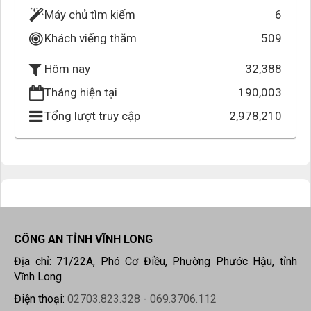
Máy chủ tìm kiếm
6
Khách viếng thăm
509
32,388
Hôm nay
Tháng hiện tại
190,003
Tổng lượt truy cập
2,978,210
CÔNG AN TỈNH VĨNH LONG
Địa chỉ: 71/22A, Phó Cơ Điều, Phường Phước Hậu, tỉnh
Vĩnh Long
Điện thoại:
02703.823.328
-
069.3706.112