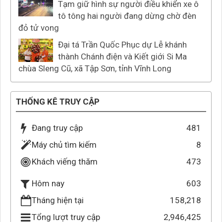
Tạm giữ hình sự người điều khiển xe ô
tô tông hai người đang dừng chờ đèn
đỏ tử vong
Đại tá Trần Quốc Phục dự Lễ khánh
thành Chánh điện và Kiết giới Si Ma
chùa Sleng Cũ, xã Tập Sơn, tỉnh Vĩnh Long
THỐNG KÊ TRUY CẬP
Đang truy cập
481
Máy chủ tìm kiếm
8
Khách viếng thăm
473
603
Hôm nay
Tháng hiện tại
158,218
Tổng lượt truy cập
2,946,425