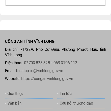
CÔNG AN TỈNH VĨNH LONG
Địa chỉ: 71/22A, Phó Cơ Điều, Phường Phước Hậu, tỉnh
Vĩnh Long
Điện thoại:
02703.823.328
-
069.3706.112
Email:
bientap.ca@vinhlong.gov.vn
Website:
https://congan.vinhlong.gov.vn
Giới thiệu
Tin tức
Văn bản
Câu hỏi thường gặp