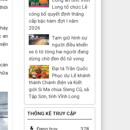
Công an tỉnh Vĩnh
Long tổ chức Lễ
thời
công bố quyết định thăng
cấp bậc hàm đợt I năm
cháy
2026
c an
Tạm giữ hình sự
hiện
người điều khiển
xe ô tô tông hai người đang
dừng chờ đèn đỏ tử vong
 cán
Đại tá Trần Quốc
chữa
Phục dự Lễ khánh
thành Chánh điện và Kiết
giới Si Ma chùa Sleng Cũ, xã
Tập Sơn, tỉnh Vĩnh Long
THỐNG KÊ TRUY CẬP
Đang truy
378