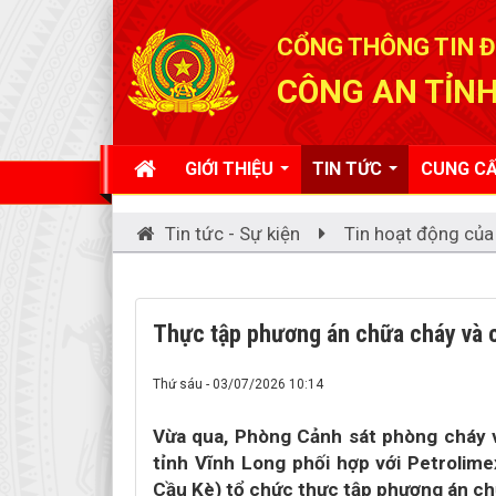
Đã kết nối EMC
CỔNG THÔNG TIN Đ
CÔNG AN TỈNH
GIỚI THIỆU
TIN TỨC
CUNG CẤ
Tin tức - Sự kiện
Tin hoạt động của
Thực tập phương án chữa cháy và c
Thứ sáu - 03/07/2026 10:14
Vừa qua, Phòng Cảnh sát phòng cháy 
tỉnh Vĩnh Long phối hợp với Petrolime
Cầu Kè) tổ chức thực tập phương án ch