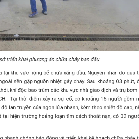
ở triển khai phương án chữa cháy ban đầu
ra tại khu vực họng bể chứa xăng dầu. Nguyên nhân do quá t
 ngoài nền gặp nguồn nhiệt gây cháy. Sau khoảng 03 phút,
khói, khí độc bao trùm các khu vực nhà giao dịch và trụ bơm
CH. Tại thời điểm xảy ra sự cố, có khoảng 15 người gồm 
độ lan truyền của ngọn lửa nhanh, kèm theo nhiệt độ cao, n
t tại hiện trường hoảng loạn tìm cách thoát nạn, có 02 ngườ
ng nhanh chóng báo động và triển khai kế hoạch chữa cháy 