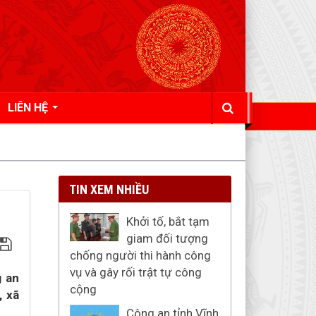
LIÊN HỆ
TIN XEM NHIỀU
Khởi tố, bắt tạm
giam đối tượng
chống người thi hành công
vụ và gây rối trật tự công
g an
cộng
, xã
Công an tỉnh Vĩnh