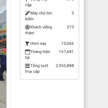
cập
Máy chủ tìm
5
kiếm
Khách viếng
373
thăm
10,066
Hôm nay
Tháng hiện
167,681
tại
Tổng lượt
2,955,888
truy cập