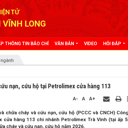
IỆN TỬ
 VĨNH LONG
P THÔNG TIN BÁO CHÍ
VĂN BẢN
VIDEO
HỎI ĐÁP
 ngành
ứu nạn, cứu hộ tại Petrolimex cửa hàng 113
A-
A
A+
và chữa cháy và cứu nạn, cứu hộ (PCCC và CNCH) Côn
x cửa hàng 113 chi nhánh Petrolimex Trà Vinh (tại ấp 5
ữa cháy và cứu nạn, cứu hộ năm 2026.