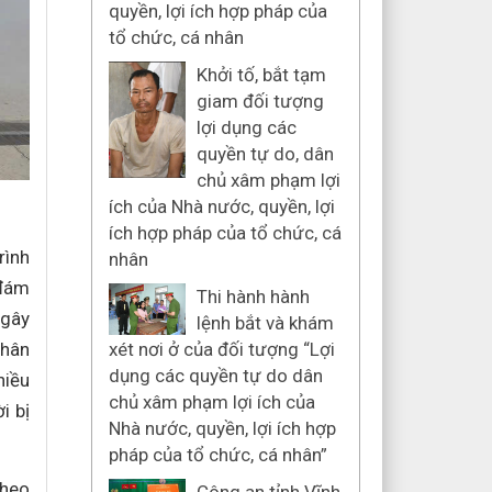
quyền, lợi ích hợp pháp của
tổ chức, cá nhân
Khởi tố, bắt tạm
giam đối tượng
lợi dụng các
quyền tự do, dân
chủ xâm phạm lợi
ích của Nhà nước, quyền, lợi
ích hợp pháp của tổ chức, cá
rình
nhân
 đám
Thi hành hành
 gây
lệnh bắt và khám
nhân
xét nơi ở của đối tượng “Lợi
dụng các quyền tự do dân
hiều
chủ xâm phạm lợi ích của
i bị
Nhà nước, quyền, lợi ích hợp
pháp của tổ chức, cá nhân”
theo