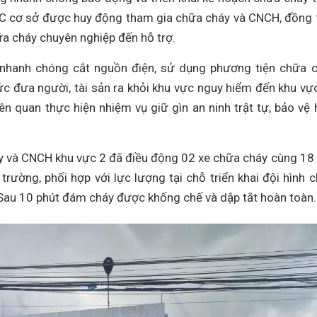
C cơ sở được huy động tham gia chữa cháy và CNCH, đồng 
ữa cháy chuyên nghiệp đến hỗ trợ.
g nhanh chóng cắt nguồn điện, sử dụng phương tiện chữa 
ức đưa người, tài sản ra khỏi khu vực nguy hiểm đến khu vự
ên quan thực hiện nhiệm vụ giữ gìn an ninh trật tự, bảo vệ 
áy và CNCH khu vực 2 đã điều động 02 xe chữa cháy cùng 18
trường, phối hợp với lực lượng tại chỗ triển khai đội hình 
 Sau 10 phút đám cháy được khống chế và dập tắt hoàn toàn.