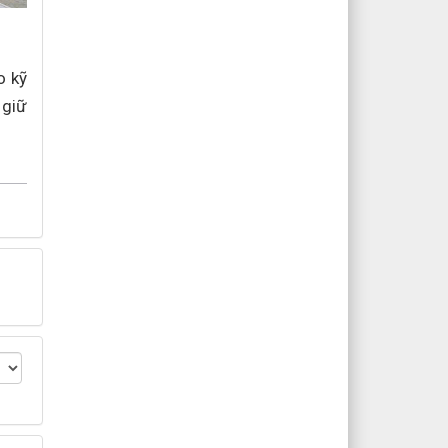
o kỹ
 giữ