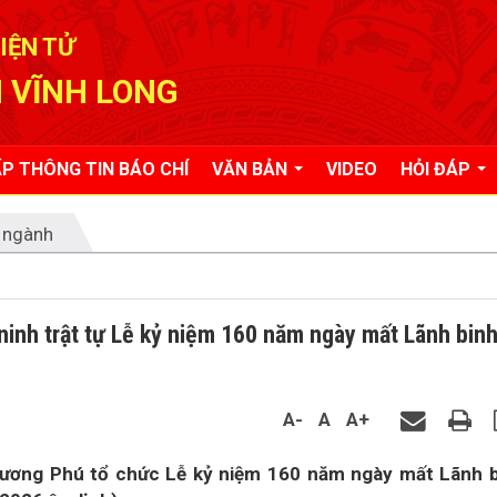
IỆN TỬ
 VĨNH LONG
P THÔNG TIN BÁO CHÍ
VĂN BẢN
VIDEO
HỎI ĐÁP
 ngành
inh trật tự Lễ kỷ niệm 160 năm ngày mất Lãnh bin
A-
A
A+
Lương Phú tổ chức Lễ kỷ niệm 160 năm ngày mất Lãnh 