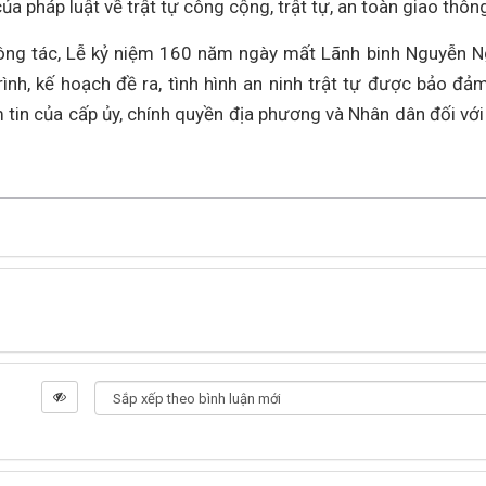
a pháp luật về trật tự công cộng, trật tự, an toàn giao thôn
công tác, Lễ kỷ niệm 160 năm ngày mất Lãnh binh Nguyễn 
nh, kế hoạch đề ra, tình hình an ninh trật tự được bảo đả
 tin của cấp ủy, chính quyền địa phương và Nhân dân đối với