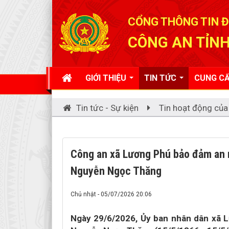
Đã kết nối EMC
CỔNG THÔNG TIN Đ
CÔNG AN TỈNH
GIỚI THIỆU
TIN TỨC
CUNG CẤ
Tin tức - Sự kiện
Tin hoạt động của
Công an xã Lương Phú bảo đảm an n
Nguyễn Ngọc Thăng
Chủ nhật - 05/07/2026 20:06
Ngày 29/6/2026, Ủy ban nhân dân xã 