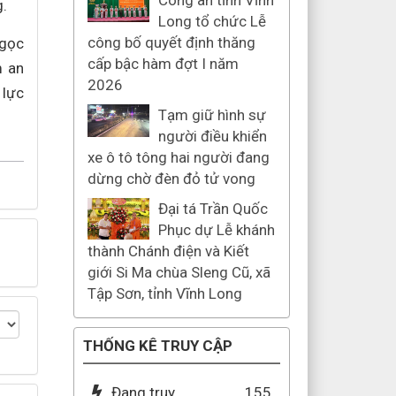
Công an tỉnh Vĩnh
g.
Long tổ chức Lễ
công bố quyết định thăng
Ngọc
cấp bậc hàm đợt I năm
m an
2026
 lực
Tạm giữ hình sự
người điều khiển
xe ô tô tông hai người đang
dừng chờ đèn đỏ tử vong
Đại tá Trần Quốc
Phục dự Lễ khánh
thành Chánh điện và Kiết
giới Si Ma chùa Sleng Cũ, xã
Tập Sơn, tỉnh Vĩnh Long
THỐNG KÊ TRUY CẬP
Đang truy
155