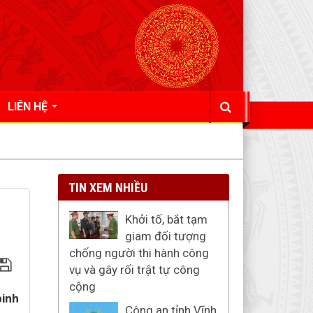
LIÊN HỆ
TIN XEM NHIỀU
h
Khởi tố, bắt tạm
giam đối tượng
chống người thi hành công
vụ và gây rối trật tự công
cộng
binh
Công an tỉnh Vĩnh