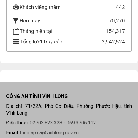
Khách viếng thăm
442
70,270
Hôm nay
Tháng hiện tại
154,317
Tổng lượt truy cập
2,942,524
CÔNG AN TỈNH VĨNH LONG
Địa chỉ: 71/22A, Phó Cơ Điều, Phường Phước Hậu, tỉnh
Vĩnh Long
Điện thoại:
02703.823.328
-
069.3706.112
Email:
bientap.ca@vinhlong.gov.vn