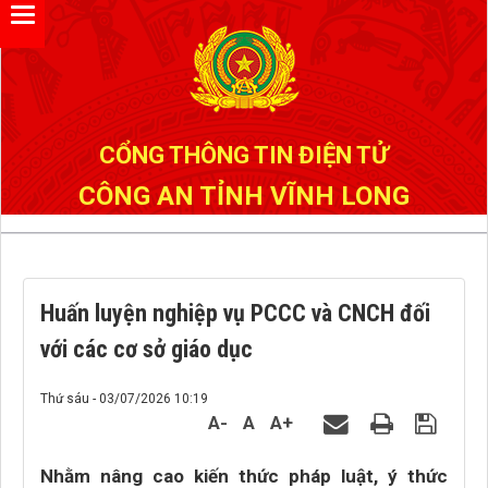
Đã kết nối EMC
CỔNG THÔNG TIN ĐIỆN TỬ
CÔNG AN TỈNH VĨNH LONG
Huấn luyện nghiệp vụ PCCC và CNCH đối
với các cơ sở giáo dục
Thứ sáu - 03/07/2026 10:19
A-
A
A+
Nhằm nâng cao kiến thức pháp luật, ý thức