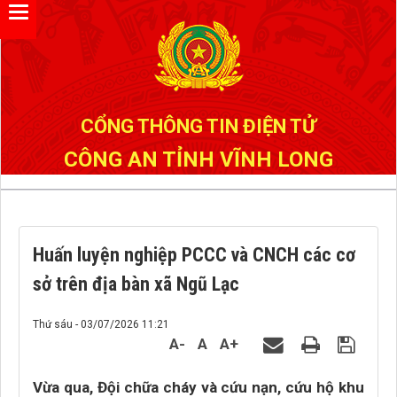
Đã kết nối EMC
CỔNG THÔNG TIN ĐIỆN TỬ
CÔNG AN TỈNH VĨNH LONG
Huấn luyện nghiệp PCCC và CNCH các cơ
sở trên địa bàn xã Ngũ Lạc
Thứ sáu - 03/07/2026 11:21
A-
A
A+
Vừa qua, Đội chữa cháy và cứu nạn, cứu hộ khu