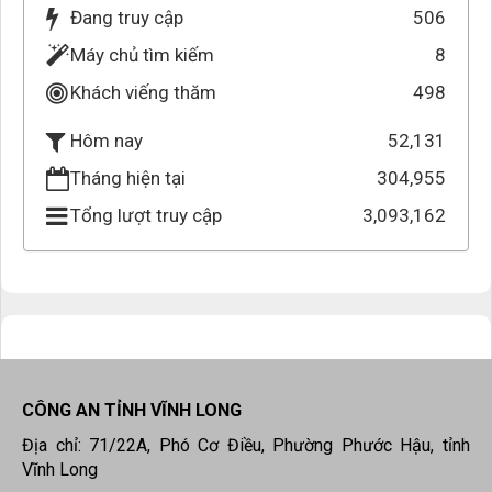
Đang truy cập
506
Máy chủ tìm kiếm
8
Khách viếng thăm
498
52,131
Hôm nay
Tháng hiện tại
304,955
Tổng lượt truy cập
3,093,162
CÔNG AN TỈNH VĨNH LONG
Địa chỉ: 71/22A, Phó Cơ Điều, Phường Phước Hậu, tỉnh
Vĩnh Long