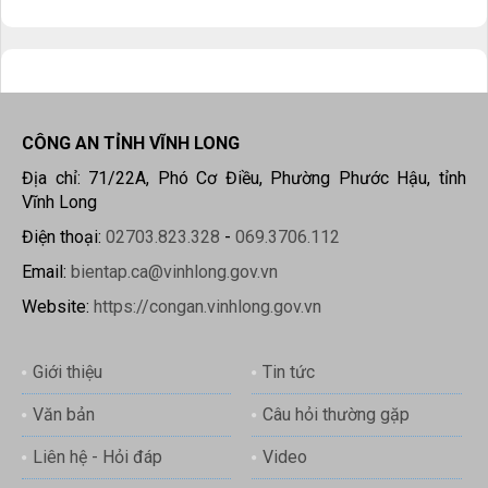
CÔNG AN TỈNH VĨNH LONG
Địa chỉ: 71/22A, Phó Cơ Điều, Phường Phước Hậu, tỉnh
Vĩnh Long
Điện thoại:
02703.823.328
-
069.3706.112
Email:
bientap.ca@vinhlong.gov.vn
Website:
https://congan.vinhlong.gov.vn
Giới thiệu
Tin tức
Văn bản
Câu hỏi thường gặp
Liên hệ - Hỏi đáp
Video