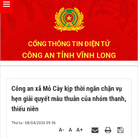
Đã kết nối EMC
CỔNG THÔNG TIN ĐIỆN TỬ
CÔNG AN TỈNH VĨNH LONG
Công an xã Mỏ Cày kịp thời ngăn chặn vụ
hẹn giải quyết mâu thuẫn của nhóm thanh,
thiếu niên
Thứ tư - 08/04/2026 09:36
A-
A
A+