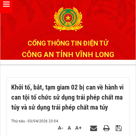
Đã kết nối EMC
CỔNG THÔNG TIN ĐIỆN TỬ
CÔNG AN TỈNH VĨNH LONG
Khởi tố, bắt, tạm giam 02 bị can về hành vi
can tội tổ chức sử dụng trái phép chất ma
túy và sử dụng trái phép chất ma túy
Thứ sáu - 03/04/2026 23:04
A-
A
A+