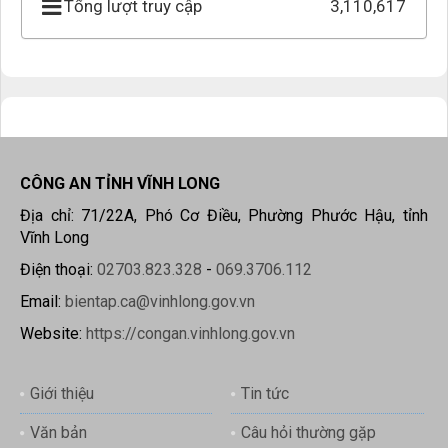
Tổng lượt truy cập
3,110,617
CÔNG AN TỈNH VĨNH LONG
Địa chỉ: 71/22A, Phó Cơ Điều, Phường Phước Hậu, tỉnh
Vĩnh Long
Điện thoại:
02703.823.328
-
069.3706.112
Email:
bientap.ca@vinhlong.gov.vn
Website:
https://congan.vinhlong.gov.vn
Giới thiệu
Tin tức
Văn bản
Câu hỏi thường gặp