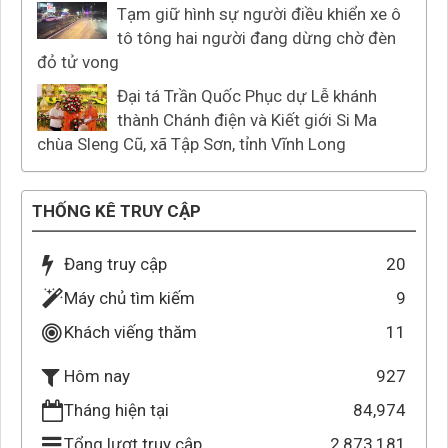
Tạm giữ hình sự người điều khiển xe ô
tô tông hai người đang dừng chờ đèn
đỏ tử vong
Đại tá Trần Quốc Phục dự Lễ khánh
thành Chánh điện và Kiết giới Si Ma
chùa Sleng Cũ, xã Tập Sơn, tỉnh Vĩnh Long
THỐNG KÊ TRUY CẬP
Đang truy cập
20
Máy chủ tìm kiếm
9
Khách viếng thăm
11
927
Hôm nay
Tháng hiện tại
84,974
Tổng lượt truy cập
2,873,181