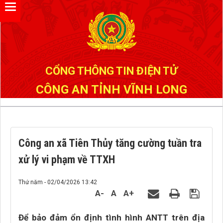
Đã kết nối EMC
CỔNG THÔNG TIN ĐIỆN TỬ
CÔNG AN TỈNH VĨNH LONG
Công an xã Tiên Thủy tăng cường tuần tra
xử lý vi phạm về TTXH
Thứ năm - 02/04/2026 13:42
A-
A
A+
Để bảo đảm ổn định tình hình ANTT trên địa