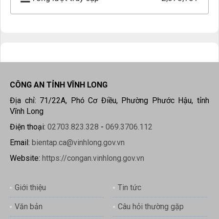
CÔNG AN TỈNH VĨNH LONG
Địa chỉ: 71/22A, Phó Cơ Điều, Phường Phước Hậu, tỉnh
Vĩnh Long
Điện thoại:
02703.823.328
-
069.3706.112
Email:
bientap.ca@vinhlong.gov.vn
Website:
https://congan.vinhlong.gov.vn
Giới thiệu
Tin tức
Văn bản
Câu hỏi thường gặp