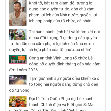
Khởi tố, bắt tạm giam đối tượng lợi
dụng các quyền tự do, dân chủ xâm
phạm lợi ích của Nhà nước, quyền, lợi
ích hợp pháp của tổ chức, cá nhân
Thi hành hành lệnh bắt và khám xét nơi
ở của đối tượng “Lợi dụng các quyền
tự do dân chủ xâm phạm lợi ích của Nhà nước,
quyền, lợi ích hợp pháp của tổ chức, cá nhân”
Công an tỉnh Vĩnh Long tổ chức Lễ
công bố quyết định thăng cấp bậc hàm
đợt I năm 2026
Tạm giữ hình sự người điều khiển xe ô
tô tông hai người đang dừng chờ đèn
đỏ tử vong
Đại tá Trần Quốc Phục dự Lễ khánh
thành Chánh điện và Kiết giới Si Ma
chùa Sleng Cũ, xã Tập Sơn, tỉnh Vĩnh Long