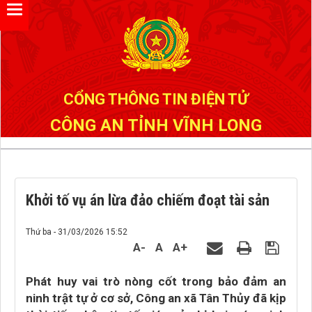
Đã kết nối EMC
CỔNG THÔNG TIN ĐIỆN TỬ
CÔNG AN TỈNH VĨNH LONG
Khởi tố vụ án lừa đảo chiếm đoạt tài sản
Thứ ba - 31/03/2026 15:52
A-
A
A+
Phát huy vai trò nòng cốt trong bảo đảm an
ninh trật tự ở cơ sở, Công an xã Tân Thủy đã kịp