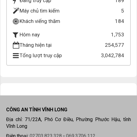
Đang truy cập
189
Máy chủ tìm kiếm
5
Khách viếng thăm
184
1,753
Hôm nay
Tháng hiện tại
254,577
Tổng lượt truy cập
3,042,784
CÔNG AN TỈNH VĨNH LONG
Địa chỉ: 71/22A, Phó Cơ Điều, Phường Phước Hậu, tỉnh
Vĩnh Long
Điện thoại:
02703.823.328
-
069.3706.112