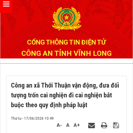
Đã kết nối EMC
CỔNG THÔNG TIN ĐIỆN TỬ
CÔNG AN TỈNH VĨNH LONG
Công an xã Thới Thuận vận động, đưa đối
tượng trốn cai nghiện đi cai nghiện bắt
buộc theo quy định pháp luật
Thứ tư - 17/06/2026 10:49
A-
A
A+