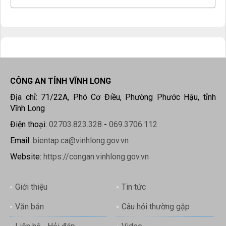
CÔNG AN TỈNH VĨNH LONG
Địa chỉ: 71/22A, Phó Cơ Điều, Phường Phước Hậu, tỉnh
Vĩnh Long
Điện thoại:
02703.823.328
-
069.3706.112
Email:
bientap.ca@vinhlong.gov.vn
Website:
https://congan.vinhlong.gov.vn
Giới thiệu
Tin tức
Văn bản
Câu hỏi thường gặp