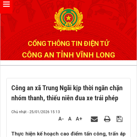
Đã kết nối EMC
CỔNG THÔNG TIN ĐIỆN TỬ
CÔNG AN TỈNH VĨNH LONG
Công an xã Trung Ngãi kịp thời ngăn chặn
nhóm thanh, thiếu niên đua xe trái phép
Chủ nhật - 25/01/2026 15:13
A-
A
A+
Thực hiện kế hoạch cao điểm tấn công, trấn áp