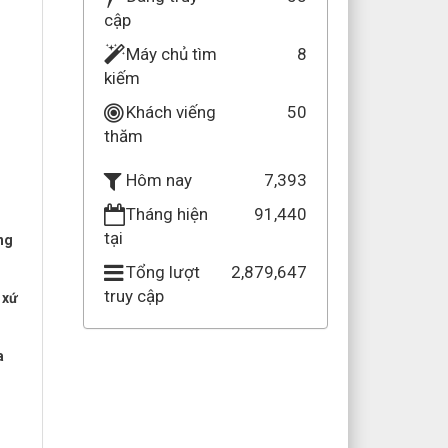
cập
Máy chủ tìm
8
kiếm
Khách viếng
50
thăm
7,393
Hôm nay
Tháng hiện
91,440
tại
ng
Tổng lượt
2,879,647
truy cập
 xứ
a