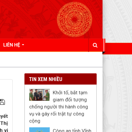
LIÊN HỆ
TIN XEM NHIỀU
Khởi tố, bắt tạm
giam đối tượng
chống người thi hành công
vụ và gây rối trật tự công
uyết
cộng
 Thị
h vi
Công an tỉnh Vĩnh