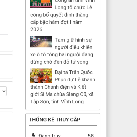
Công an tỉnh Vĩnh
Long tổ chức Lễ
công bố quyết định thăng
cấp bậc hàm đợt I năm
2026
Tạm giữ hình sự
người điều khiển
xe ô tô tông hai người đang
dừng chờ đèn đỏ tử vong
Đại tá Trần Quốc
Phục dự Lễ khánh
thành Chánh điện và Kiết
giới Si Ma chùa Sleng Cũ, xã
Tập Sơn, tỉnh Vĩnh Long
THỐNG KÊ TRUY CẬP
Đang truy
58