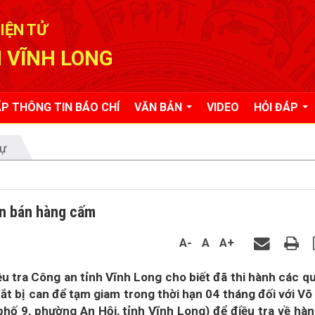
IỆN TỬ
 VĨNH LONG
P THÔNG TIN BÁO CHÍ
VĂN BẢN
VIDEO
HỎI ĐÁP
tự
ôn bán hàng cấm
A-
A
A+
u tra Công an tỉnh Vĩnh Long cho biết đã thi hành các q
 bắt bị can để tạm giam trong thời hạn 04 tháng đối với Võ
ố 9, phường An Hội, tỉnh Vĩnh Long) để điều tra về hàn