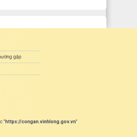
thường gặp
c "
https://congan.vinhlong.gov.vn
"