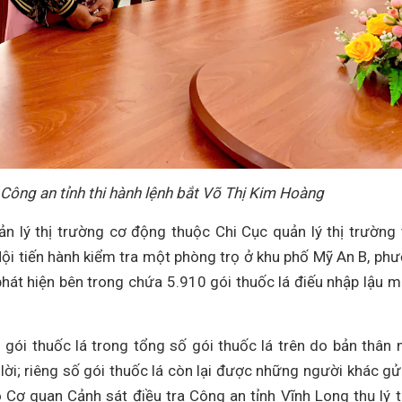
 Công an tỉnh thi hành lệnh bắt Võ Thị Kim Hoàng
 lý thị trường cơ động thuộc Chi Cục quản lý thị trường 
i tiến hành kiểm tra một phòng trọ ở khu phố Mỹ An B, ph
phát hiện bên trong chứa 5.910 gói thuốc lá điếu nhập lậu 
gói thuốc lá trong tổng số gói thuốc lá trên do bản thân
ời; riêng số gói thuốc lá còn lại được những người khác gửi
 Cơ quan Cảnh sát điều tra Công an tỉnh Vĩnh Long thụ lý 