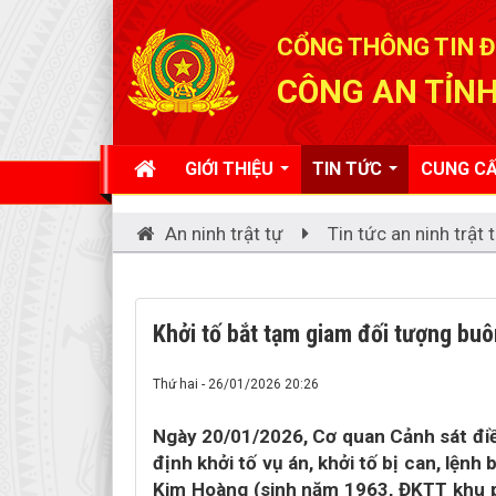
Đã kết nối EMC
CỔNG THÔNG TIN Đ
CÔNG AN TỈNH
GIỚI THIỆU
TIN TỨC
CUNG CẤ
An ninh trật tự
Tin tức an ninh trật 
Khởi tố bắt tạm giam đối tượng bu
Thứ hai - 26/01/2026 20:26
Ngày 20/01/2026, Cơ quan Cảnh sát điề
định khởi tố vụ án, khởi tố bị can, lệnh
Kim Hoàng (sinh năm 1963, ĐKTT khu ph