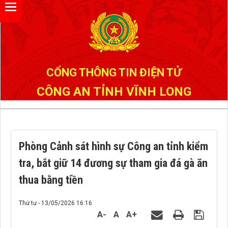
Đã kết nối EMC
CỔNG THÔNG TIN ĐIỆN TỬ
CÔNG AN TỈNH VĨNH LONG
Phòng Cảnh sát hình sự Công an tỉnh kiểm
tra, bắt giữ 14 đương sự tham gia đá gà ăn
thua bằng tiền
Thứ tư - 13/05/2026 16:16
A-
A
A+