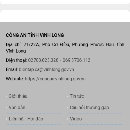
CÔNG AN TỈNH VĨNH LONG
Địa chỉ: 71/22A, Phó Cơ Điều, Phường Phước Hậu, tỉnh
Vĩnh Long
Điện thoại:
02703.823.328
-
069.3706.112
Email:
bientap.ca@vinhlong.gov.vn
Website:
https://congan.vinhlong.gov.vn
Giới thiệu
Tin tức
Văn bản
Câu hỏi thường gặp
Liên hệ - Hỏi đáp
Video