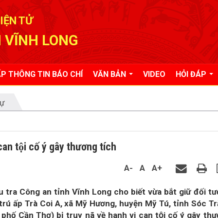
IỆN TỬ
 VĨNH LONG
P THÔNG TIN BÁO CHÍ
VĂN BẢN
VIDEO
HỎI ĐÁP
tự
can tội cố ý gây thương tích
A-
A
A+
tra Công an tỉnh Vĩnh Long cho biết vừa bắt giữ đối tư
ú ấp Trà Coi A, xã Mỹ Hương, huyện Mỹ Tú, tỉnh Sóc T
hố Cần Thơ) bị truy nã về hanh vi can tội cố ý gây th