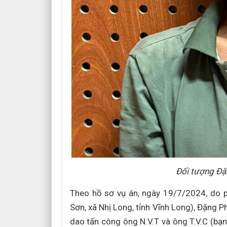
Đối tượng Đ
Theo hồ sơ vụ án, ngày 19/7/2024, do 
Sơn, xã Nhị Long, tỉnh Vĩnh Long), Đặng P
dao tấn công ông N.V.T và ông T.V.C (bạn