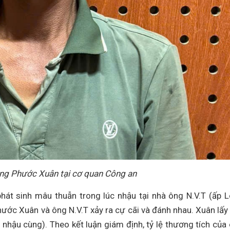
ặng Phước Xuân tại cơ quan Công an
phát sinh mâu thuẫn trong lúc nhậu tại nhà ông N.V.T (ấp 
hước Xuân và ông N.V.T xảy ra cự cãi và đánh nhau. Xuân lấy
 nhậu cùng). Theo kết luận giám định, tỷ lệ thương tích của