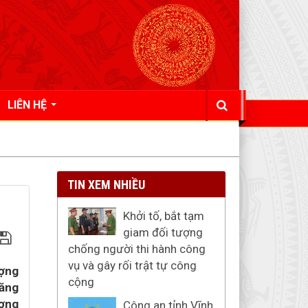
LIÊN HỆ
TIN XEM NHIỀU
Khởi tố, bắt tạm
giam đối tượng
chống người thi hành công
vụ và gây rối trật tự công
ợng
cộng
răng
ương
Công an tỉnh Vĩnh