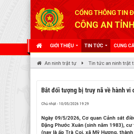
Đã kết nối EMC
CỔNG THÔNG TIN Đ
CÔNG AN TỈNH
GIỚI THIỆU
TIN TỨC
CUNG CẤ
An ninh trật tự
Tin tức an ninh trật 
Bắt đối tượng bị truy nã về hành vi 
Chủ nhật - 10/05/2026 19:29
Ngày 09/5/2026, Cơ quan Cảnh sát điều 
Đặng Phước Xuân (sinh năm 1983), cư tr
(nay là ấp Trà Coi, xã Mỹ Hương, thành p