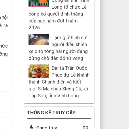
Công an tỉnh Vĩnh
Long tổ chức Lễ
công bố quyết định thăng
tội
cấp bậc hàm đợt I năm
ã ra
2026
Tạm giữ hình sự
người điều khiển
hức
xe ô tô tông hai người đang
Công
dừng chờ đèn đỏ tử vong
Đại tá Trần Quốc
Phục dự Lễ khánh
thành Chánh điện và Kiết
giới Si Ma chùa Sleng Cũ, xã
Tập Sơn, tỉnh Vĩnh Long
THỐNG KÊ TRUY CẬP
Đang truy
99