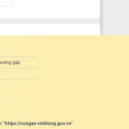
thường gặp
c "
https://congan.vinhlong.gov.vn
"