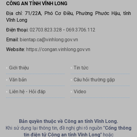
CÔNG AN TỈNH VĨNH LONG
Địa chỉ: 71/22A, Phó Cơ Điều, Phường Phước Hậu, tỉnh
Vĩnh Long
Điện thoại:
02703.823.328
-
069.3706.112
Email:
bientap.ca@vinhlong.gov.vn
Website:
https://congan.vinhlong.gov.vn
Giới thiệu
Tin tức
Văn bản
Câu hỏi thường gặp
Liên hệ - Hỏi đáp
Video
Bản quyền thuộc về Công an tỉnh Vĩnh Long.
Khi sử dụng lại thông tin, đề nghị ghi rõ nguồn "
Cổng thông
tin điện tử Công an tỉnh Vĩnh Long
" hoặc