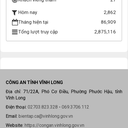
2,862
Hôm nay
Tháng hiện tại
86,909
Tổng lượt truy cập
2,875,116
CÔNG AN TỈNH VĨNH LONG
Địa chỉ: 71/22A, Phó Cơ Điều, Phường Phước Hậu, tỉnh
Vĩnh Long
Điện thoại:
02703.823.328
-
069.3706.112
Email:
bientap.ca@vinhlong.gov.vn
Website:
https://congan.vinhlong.gov.vn