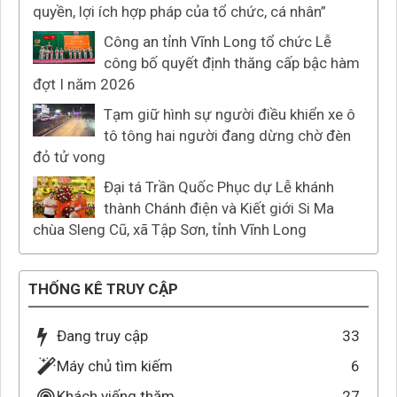
quyền, lợi ích hợp pháp của tổ chức, cá nhân”
Công an tỉnh Vĩnh Long tổ chức Lễ
công bố quyết định thăng cấp bậc hàm
đợt I năm 2026
Tạm giữ hình sự người điều khiển xe ô
tô tông hai người đang dừng chờ đèn
đỏ tử vong
Đại tá Trần Quốc Phục dự Lễ khánh
thành Chánh điện và Kiết giới Si Ma
chùa Sleng Cũ, xã Tập Sơn, tỉnh Vĩnh Long
THỐNG KÊ TRUY CẬP
Đang truy cập
33
Máy chủ tìm kiếm
6
Khách viếng thăm
27