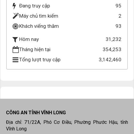
Đang truy cập
95
Máy chủ tìm kiếm
2
Khách viếng thăm
93
31,232
Hôm nay
Tháng hiện tại
354,253
Tổng lượt truy cập
3,142,460
CÔNG AN TỈNH VĨNH LONG
Địa chỉ: 71/22A, Phó Cơ Điều, Phường Phước Hậu, tỉnh
Vĩnh Long