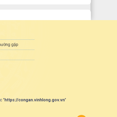
thường gặp
c "
https://congan.vinhlong.gov.vn
"