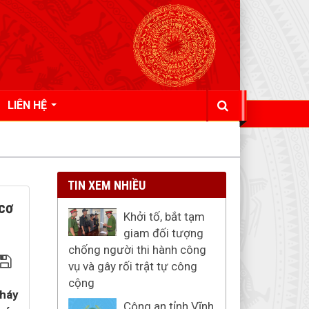
LIÊN HỆ
TIN XEM NHIỀU
 cơ
Khởi tố, bắt tạm
giam đối tượng
chống người thi hành công
vụ và gây rối trật tự công
cộng
cháy
Công an tỉnh Vĩnh