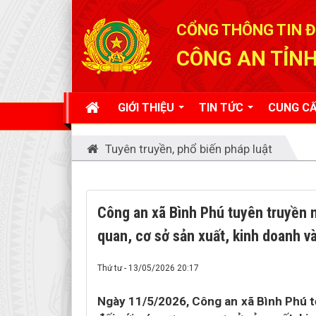
Đã kết nối EMC
CỔNG THÔNG TIN Đ
CÔNG AN TỈNH
GIỚI THIỆU
TIN TỨC
CUNG CẤ
Tuyên truyền, phổ biến pháp luật
Công an xã Bình Phú tuyên truyền 
quan, cơ sở sản xuất, kinh doanh v
Thứ tư - 13/05/2026 20:17
Ngày 11/5/2026, Công an xã Bình Phú t