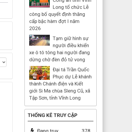
Công an tỉnh Vĩnh
Long tổ chức Lễ
công bố quyết định thăng
cấp bậc hàm đợt I năm
2026
Tạm giữ hình sự
người điều khiển
xe ô tô tông hai người đang
dừng chờ đèn đỏ tử vong
Đại tá Trần Quốc
Phục dự Lễ khánh
thành Chánh điện và Kiết
giới Si Ma chùa Sleng Cũ, xã
Tập Sơn, tỉnh Vĩnh Long
THỐNG KÊ TRUY CẬP
Đang truy
378