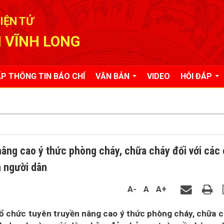
IỆN TỬ
 VĨNH LONG
P THÔNG TIN BÁO CHÍ
VĂN BẢN
VIDEO
HỎI ĐÁP
nâng cao ý thức phòng cháy, chữa cháy đối với các
à người dân
A-
A
A+
ổ chức tuyên truyền nâng cao ý thức phòng cháy, chữa 