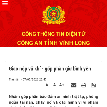
Đã kết nối EMC
CỔNG THÔNG TIN ĐIỆN TỬ
CÔNG AN TỈNH VĨNH LONG
Giao nộp vũ khí - góp phần giữ bình yên
Thứ năm - 07/05/2026 22:47
A-
A
A+
Nhằm góp phần bảo đảm an ninh trật tự, phòng
ngừa tai nạn, cháy, nổ và các hành vi vi phạm