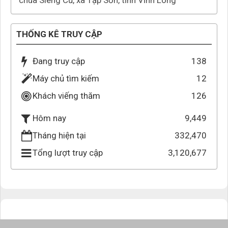
chùa Sleng Cũ, xã Tập Sơn, tỉnh Vĩnh Long
THỐNG KÊ TRUY CẬP
Đang truy cập
138
Máy chủ tìm kiếm
12
Khách viếng thăm
126
9,449
Hôm nay
Tháng hiện tại
332,470
Tổng lượt truy cập
3,120,677