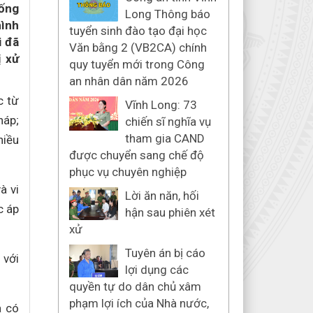
sống
Long Thông báo
hình
tuyển sinh đào tạo đại học
i đã
Văn bằng 2 (VB2CA) chính
ị xử
quy tuyển mới trong Công
an nhân dân năm 2026
c từ
Vĩnh Long: 73
háp;
chiến sĩ nghĩa vụ
tham gia CAND
hiều
được chuyển sang chế độ
phục vụ chuyên nghiệp
à vi
Lời ăn năn, hối
c áp
hận sau phiên xét
xử
Tuyên án bị cáo
 với
lợi dụng các
quyền tự do dân chủ xâm
phạm lợi ích của Nhà nước,
a có