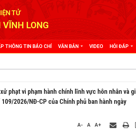
IỆN TỬ
 VĨNH LONG
P THÔNG TIN BÁO CHÍ
VĂN BẢN
VIDEO
HỎI ĐÁP
 xử phạt vi phạm hành chính lĩnh vực hôn nhân và gi
số 109/2026/NĐ-CP của Chính phủ ban hành ngày
A-
A
A+