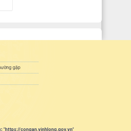
thường gặp
c "
https://congan.vinhlong.gov.vn
"