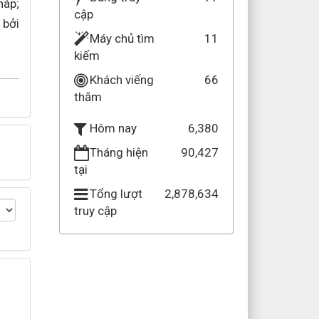
háp;
cập
 bởi
Máy chủ tìm
11
kiếm
Khách viếng
66
thăm
6,380
Hôm nay
Tháng hiện
90,427
tại
Tổng lượt
2,878,634
truy cập