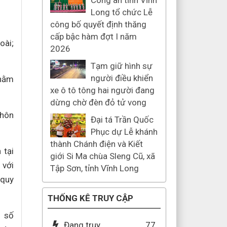
Công an tỉnh Vĩnh
Long tổ chức Lễ
công bố quyết định thăng
cấp bậc hàm đợt I năm
oài;
2026
Tạm giữ hình sự
người điều khiển
nhằm
xe ô tô tông hai người đang
dừng chờ đèn đỏ tử vong
 hôn
Đại tá Trần Quốc
Phục dự Lễ khánh
thành Chánh điện và Kiết
 tại
giới Si Ma chùa Sleng Cũ, xã
 với
Tập Sơn, tỉnh Vĩnh Long
 quy
THỐNG KÊ TRUY CẬP
h số
Đang truy
77