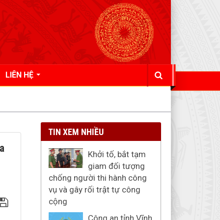
LIÊN HỆ
TIN XEM NHIỀU
a
Khởi tố, bắt tạm
giam đối tượng
chống người thi hành công
vụ và gây rối trật tự công
cộng
Công an tỉnh Vĩnh