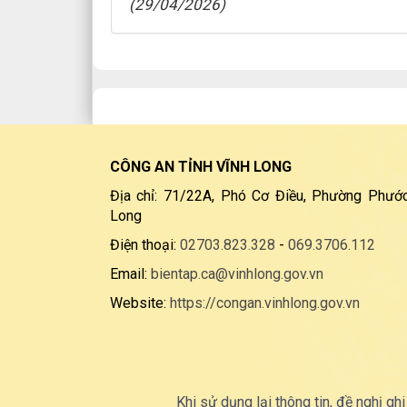
(29/04/2026)
CÔNG AN TỈNH VĨNH LONG
Địa chỉ: 71/22A, Phó Cơ Điều, Phường Phước
Long
Điện thoại:
02703.823.328
-
069.3706.112
Email:
bientap.ca@vinhlong.gov.vn
Website:
https://congan.vinhlong.gov.vn
Khi sử dụng lại thông tin, đề nghị ghi