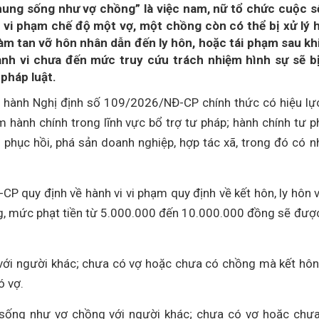
hung sống như vợ chồng” là việc nam, nữ tổ chức cuộc 
i vi phạm chế độ một vợ, một chồng còn có thể bị xử lý 
àm tan vỡ hôn nhân dẫn đến ly hôn, hoặc tái phạm sau kh
ành vi chưa đến mức truy cứu trách nhiệm hình sự sẽ b
pháp luật.
 hành Nghị định số 109/2026/NĐ-CP chính thức có hiệu lự
 hành chính trong lĩnh vực bổ trợ tư pháp; hành chính tư p
; phục hồi, phá sản doanh nghiệp, hợp tác xã, trong đó có n
 quy định về hành vi vi phạm quy định về kết hôn, ly hôn v
, mức phạt tiền từ 5.000.000 đến 10.000.000 đồng sẽ đượ
với người khác; chưa có vợ hoặc chưa có chồng mà kết hôn
ó vợ.
sống như vợ chồng với người khác; chưa có vợ hoặc chư