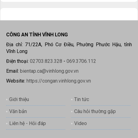
CÔNG AN TỈNH VĨNH LONG
Địa chỉ: 71/22A, Phó Cơ Điều, Phường Phước Hậu, tỉnh
Vĩnh Long
Điện thoại:
02703.823.328
-
069.3706.112
Email:
bientap.ca@vinhlong.gov.vn
Website:
https://congan.vinhlong.gov.vn
Giới thiệu
Tin tức
Văn bản
Câu hỏi thường gặp
Liên hệ - Hỏi đáp
Video