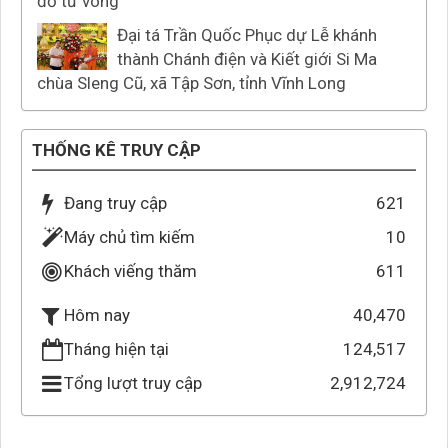
đỏ tử vong
Đại tá Trần Quốc Phục dự Lễ khánh
thành Chánh điện và Kiết giới Si Ma
chùa Sleng Cũ, xã Tập Sơn, tỉnh Vĩnh Long
THỐNG KÊ TRUY CẬP
Đang truy cập
621
Máy chủ tìm kiếm
10
Khách viếng thăm
611
40,470
Hôm nay
Tháng hiện tại
124,517
Tổng lượt truy cập
2,912,724