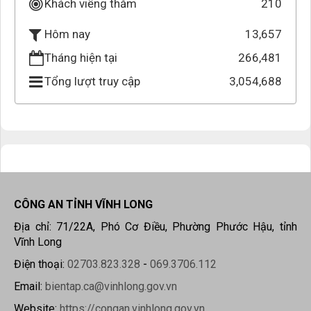
Khách viếng thăm
210
13,657
Hôm nay
Tháng hiện tại
266,481
Tổng lượt truy cập
3,054,688
CÔNG AN TỈNH VĨNH LONG
Địa chỉ: 71/22A, Phó Cơ Điều, Phường Phước Hậu, tỉnh
Vĩnh Long
Điện thoại:
02703.823.328
-
069.3706.112
Email:
bientap.ca@vinhlong.gov.vn
Website:
https://congan.vinhlong.gov.vn