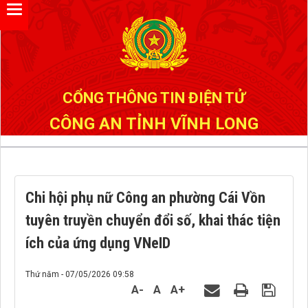
Đã kết nối EMC
CỔNG THÔNG TIN ĐIỆN TỬ
CÔNG AN TỈNH VĨNH LONG
Chi hội phụ nữ Công an phường Cái Vồn
tuyên truyền chuyển đổi số, khai thác tiện
ích của ứng dụng VNeID
Thứ năm - 07/05/2026 09:58
A-
A
A+