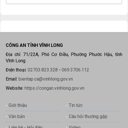
CÔNG AN TỈNH VĨNH LONG
Địa chỉ: 71/22A, Phó Cơ Điều, Phường Phước Hậu, tỉnh
Vĩnh Long
Điện thoại:
02703.823.328
-
069.3706.112
Email:
bientap.ca@vinhlong.gov.vn
Website:
https://congan.vinhlong.gov.vn
Giới thiệu
Tin tức
Văn bản
Câu hỏi thường gặp
Liên hệ - Hỏi đáp
Video