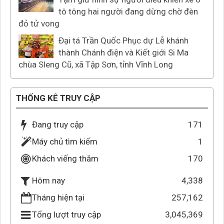
tô tông hai người đang dừng chờ đèn
đỏ tử vong
Đại tá Trần Quốc Phục dự Lễ khánh
thành Chánh điện và Kiết giới Si Ma
chùa Sleng Cũ, xã Tập Sơn, tỉnh Vĩnh Long
THỐNG KÊ TRUY CẬP
Đang truy cập
171
Máy chủ tìm kiếm
1
Khách viếng thăm
170
4,338
Hôm nay
Tháng hiện tại
257,162
Tổng lượt truy cập
3,045,369