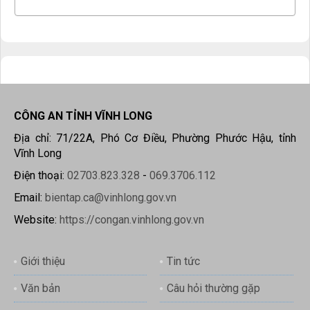
CÔNG AN TỈNH VĨNH LONG
Địa chỉ: 71/22A, Phó Cơ Điều, Phường Phước Hậu, tỉnh
Vĩnh Long
Điện thoại:
02703.823.328
-
069.3706.112
Email:
bientap.ca@vinhlong.gov.vn
Website:
https://congan.vinhlong.gov.vn
Giới thiệu
Tin tức
Văn bản
Câu hỏi thường gặp