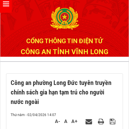
Đã kết nối EMC
CỔNG THÔNG TIN ĐIỆN TỬ
CÔNG AN TỈNH VĨNH LONG
Công an phường Long Đức tuyên truyền
chính sách gia hạn tạm trú cho người
nước ngoài
Thứ năm - 02/04/2026 14:07
A-
A
A+