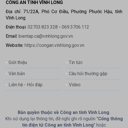
CÔNG AN TỈNH VĨNH LONG
Địa chỉ: 71/22A, Phó Cơ Điều, Phường Phước Hậu, tỉnh
Vĩnh Long
Điện thoại:
02703.823.328
-
069.3706.112
Email:
bientap.ca@vinhlong.gov.vn
Website:
https://congan.vinhlong.gov.vn
Giới thiệu
Tin tức
Văn bản
Câu hỏi thường gặp
Liên hệ - Hỏi đáp
Video
Bản quyền thuộc về Công an tỉnh Vĩnh Long.
Khi sử dụng lại thông tin, đề nghị ghi rõ nguồn "
Cổng thông
tin điện tử Công an tỉnh Vĩnh Long
" hoặc