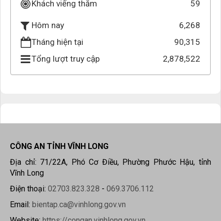
Khách viếng thăm
59
6,268
Hôm nay
Tháng hiện tại
90,315
Tổng lượt truy cập
2,878,522
CÔNG AN TỈNH VĨNH LONG
Địa chỉ: 71/22A, Phó Cơ Điều, Phường Phước Hậu, tỉnh
Vĩnh Long
Điện thoại:
02703.823.328
-
069.3706.112
Email:
bientap.ca@vinhlong.gov.vn
Website:
https://congan.vinhlong.gov.vn