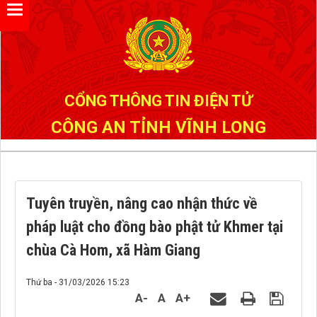
Đã kết nối EMC
CỔNG THÔNG TIN ĐIỆN TỬ
CÔNG AN TỈNH VĨNH LONG
Tuyên truyền, nâng cao nhận thức về
pháp luật cho đồng bào phật tử Khmer tại
chùa Cà Hom, xã Hàm Giang
Thứ ba - 31/03/2026 15:23
A-
A
A+