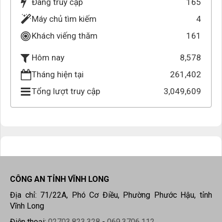
Đang truy cập
165
Máy chủ tìm kiếm
4
Khách viếng thăm
161
8,578
Hôm nay
Tháng hiện tại
261,402
Tổng lượt truy cập
3,049,609
CÔNG AN TỈNH VĨNH LONG
Địa chỉ: 71/22A, Phó Cơ Điều, Phường Phước Hậu, tỉnh
Vĩnh Long
Điện thoại:
02703.823.328
-
069.3706.112