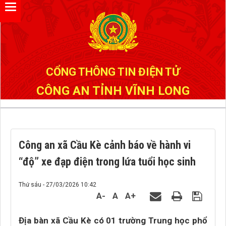
Đã kết nối EMC
CỔNG THÔNG TIN ĐIỆN TỬ
CÔNG AN TỈNH VĨNH LONG
Công an xã Cầu Kè cảnh báo về hành vi
“độ” xe đạp điện trong lứa tuổi học sinh
Thứ sáu - 27/03/2026 10:42
A-
A
A+
Địa bàn xã Cầu Kè có 01 trường Trung học phổ