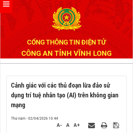
Đã kết nối EMC
CỔNG THÔNG TIN ĐIỆN TỬ
CÔNG AN TỈNH VĨNH LONG
Cảnh giác với các thủ đoạn lừa đảo sử
dụng trí tuệ nhân tạo (AI) trên không gian
mạng
Thứ năm - 02/04/2026 10:44
A-
A
A+