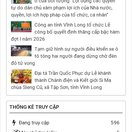
ở của đối tượng “Lợi dụng các quyền
tự do dân chủ xâm phạm lợi ích của Nhà nước,
quyền, lợi ích hợp pháp của tổ chức, cá nhân”
Công an tỉnh Vĩnh Long tổ chức Lễ
công bố quyết định thăng cấp bậc hàm
đợt I năm 2026
Tạm giữ hình sự người điều khiển xe ô
tô tông hai người đang dừng chờ đèn
đỏ tử vong
Đại tá Trần Quốc Phục dự Lễ khánh
thành Chánh điện và Kiết giới Si Ma
chùa Sleng Cũ, xã Tập Sơn, tỉnh Vĩnh Long
THỐNG KÊ TRUY CẬP
Đang truy cập
596