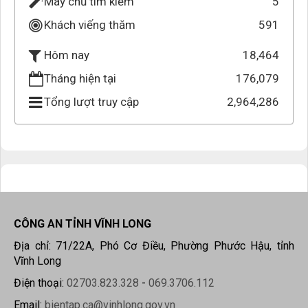
Máy chủ tìm kiếm
5
Khách viếng thăm
591
18,464
Hôm nay
Tháng hiện tại
176,079
Tổng lượt truy cập
2,964,286
CÔNG AN TỈNH VĨNH LONG
Địa chỉ: 71/22A, Phó Cơ Điều, Phường Phước Hậu, tỉnh
Vĩnh Long
Điện thoại:
02703.823.328
-
069.3706.112
Email:
bientap.ca@vinhlong.gov.vn