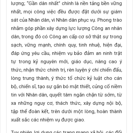
lượng; “Gần dân nhất” chính là nền tảng bền vững
nhất, mọi công việc đều được đặt dưới sự giám
sát của Nhân dân, vì Nhân dân phục vụ. Phong trào
nhằm góp phần xây dựng lực lượng Công an nhân
dân, trong đó có Công an cấp cơ sở thật sự trong
sạch, vững mạnh, chính quy, tinh nhuệ, hiện đại,
đáp ứng yêu cầu, nhiệm vụ bảo đảm an ninh trật
tự trong kỷ nguyên mới, giáo dục, nâng cao ý
thức, nhận thức chính trị, rèn luyện ý chí chiến đấu,
lòng trung thành, ý thức tổ chức kỷ luật cho cán
bộ, chiến sĩ, tạo sự gắn bó mật thiết, củng cố niềm
tin với Nhân dân, quyết tâm ngăn chặn từ sớm, từ
xa những nguy cơ, thách thức, xây dựng nội bộ,
tập thể đoàn kết, trên dưới một lòng, hoàn thành
xuất sắc các nhiệm vụ được giao.
Tuy nhiên, lợi dụng các trang mạng xã hội, các đối