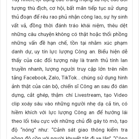
tượng thù địch, cơ hội, bất mãn tiếp tục sử dụng
thủ đoạn để rêu rao phủ nhận công lao, sự hy sinh
vất vả, đồng thời đánh tráo khái niệm, thêu dệt
những câu chuyện không có thật hoặc thổi phồng
những vấn đề hạn chế, tồn tại nhằm xúc phạm
danh dự, uy tín lực lượng Công an. Biểu hiện dễ
thấy của các đối tượng này là tranh thủ tính lan
truyền nhanh, lượng người truy cập lớn trên nền
tảng Facebook, Zalo, TikTok… chúng sử dụng hình
ảnh thật của cán bộ, chiến sĩ Công an sau đó dàn
dựng, cắt ghép, thậm chí Livestream, tạo Video
clip xoáy sâu vào những người nhẹ dạ cả tin, có
hiềm khích với lực lượng Công an để hướng lái
theo lối tiêu cực với những chủ đề gây tò mò, tạo
độ “nóng” như: “Cảnh sát giao thông kiểm tra
nồng độ cồn với người khuyết tật đi xe lăn”, “Công