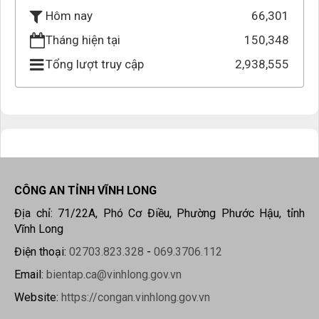
66,301
Hôm nay
Tháng hiện tại
150,348
Tổng lượt truy cập
2,938,555
CÔNG AN TỈNH VĨNH LONG
Địa chỉ: 71/22A, Phó Cơ Điều, Phường Phước Hậu, tỉnh
Vĩnh Long
Điện thoại:
02703.823.328
-
069.3706.112
Email:
bientap.ca@vinhlong.gov.vn
Website:
https://congan.vinhlong.gov.vn