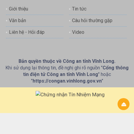
Giới thiệu
Tin tức
Văn bản
Câu hỏi thường gặp
Liên hệ - Hỏi đáp
Video
Bản quyền thuộc về Công an tỉnh Vĩnh Long.
Khi sử dụng lại thông tin, đề nghị ghi rõ nguồn "
Cổng thông
tin điện tử Công an tỉnh Vĩnh Long
" hoặc
"
https://congan.vinhlong.gov.vn
"