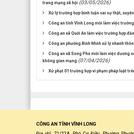
(03/05/2026)
trang mạng xã hội
Xử lý trường hợp bình luận sai sự thật, xuy
Công an tỉnh Vĩnh Long mời làm việc trường 
Công an xã Quới An làm việc trường hợp đăng
Công an phường Bình Minh xử lý nhanh thôn
Công an xã Song Phú mời làm việc đương sự 
(07/04/2026)
không gian mạng
Xử phạt 01 trường hợp vi phạm pháp luật t
CÔNG AN TỈNH VĨNH LONG
Địa chỉ: 71/22A, Phó Cơ Điều, Phường Phước