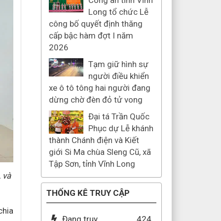
Công an tỉnh Vĩnh
Long tổ chức Lễ
công bố quyết định thăng
cấp bậc hàm đợt I năm
2026
Tạm giữ hình sự
người điều khiển
xe ô tô tông hai người đang
dừng chờ đèn đỏ tử vong
Đại tá Trần Quốc
Phục dự Lễ khánh
thành Chánh điện và Kiết
giới Si Ma chùa Sleng Cũ, xã
Tập Sơn, tỉnh Vĩnh Long
 và
THỐNG KÊ TRUY CẬP
chia
Đang truy
424