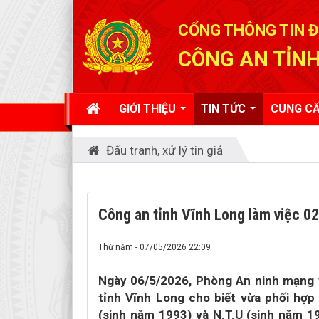
Đã kết nối EMC
CỔNG THÔNG TIN Đ
CÔNG AN TỈNH
GIỚI THIỆU
TIN TỨC
CUNG CẤ
Đấu tranh, xử lý tin giả
Công an tỉnh Vĩnh Long làm việc 0
Thứ năm - 07/05/2026 22:09
Ngày 06/5/2026, Phòng An ninh mạng 
tỉnh Vĩnh Long cho biết vừa phối hợ
(sinh năm 1993) và N.T.U (sinh năm 1