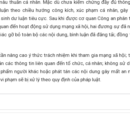
 mâu thuẫn cá nhân. Mặc dù chưa kiểm chứng đầy đủ thông
 luận theo chiều hướng công kích, xúc phạm cá nhân, gây
inh dư luận tiêu cực. Sau khi được cơ quan Công an phân t
ên quan đến hoạt động sử dụng mạng xã hội, hai đương sự đã 
giác gỡ bỏ toàn bộ các nội dung, bình luận đã đăng tải; đồng 
n nâng cao ý thức trách nhiệm khi tham gia mạng xã hội; 
luận các thông tin liên quan đến tổ chức, cá nhân; không sử 
phẩm người khác hoặc phát tán các nội dung gây mất an n
vi phạm sẽ bị xử lý theo quy định của pháp luật.