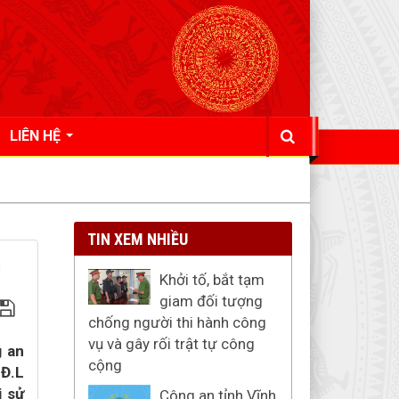
LIÊN HỆ
TIN XEM NHIỀU
g
Khởi tố, bắt tạm
giam đối tượng
chống người thi hành công
vụ và gây rối trật tự công
g an
cộng
.Đ.L
i sử
Công an tỉnh Vĩnh