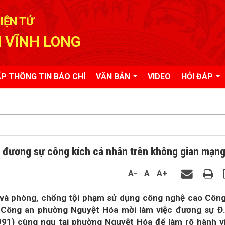
IỆN TỬ
 VĨNH LONG
P THÔNG TIN BÁO CHÍ
VĂN BẢN
VIDEO
HỎI ĐÁP
2 đương sự công kích cá nhân trên không gian mạn
A-
A
A+
và phòng, chống tội phạm sử dụng công nghệ cao Côn
p Công an phường Nguyệt Hóa mời làm việc đương sự Đ
991) cùng ngụ tại phường Nguyệt Hóa để làm rõ hành v