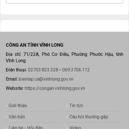
CÔNG AN TỈNH VĨNH LONG
Địa chỉ: 71/22A, Phó Cơ Điều, Phường Phước Hậu, tỉnh
Vĩnh Long
Điện thoại:
02703.823.328
-
069.3706.112
Email:
bientap.ca@vinhlong.gov.vn
Website:
https://congan.vinhlong.gov.vn
Giới thiệu
Tin tức
Văn bản
Câu hỏi thường gặp
Liên hệ - Hỏi đáp
Video