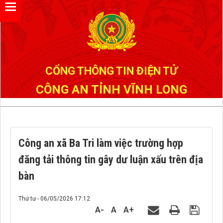
Đã kết nối EMC
CỔNG THÔNG TIN ĐIỆN TỬ
CÔNG AN TỈNH VĨNH LONG
Công an xã Ba Tri làm việc trường hợp
đăng tải thông tin gây dư luận xấu trên địa
bàn
Thứ tư - 06/05/2026 17:12
A-
A
A+