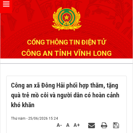
Đã kết nối EMC
CỔNG THÔNG TIN ĐIỆN TỬ
CÔNG AN TỈNH VĨNH LONG
Công an xã Đông Hải phối hợp thăm, tặng
quà trẻ mồ côi và người dân có hoàn cảnh
khó khăn
Thứ năm - 25/06/2026 15:24
A-
A
A+