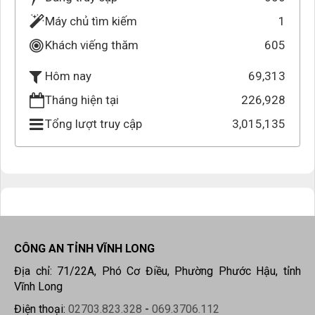
Máy chủ tìm kiếm
1
Khách viếng thăm
605
69,313
Hôm nay
Tháng hiện tại
226,928
Tổng lượt truy cập
3,015,135
CÔNG AN TỈNH VĨNH LONG
Địa chỉ: 71/22A, Phó Cơ Điều, Phường Phước Hậu, tỉnh
Vĩnh Long
Điện thoại:
02703.823.328
-
069.3706.112