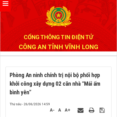
Đã kết nối EMC
CỔNG THÔNG TIN ĐIỆN TỬ
CÔNG AN TỈNH VĨNH LONG
Phòng An ninh chính trị nội bộ phối hợp
khởi công xây dựng 02 căn nhà “Mái ấm
bình yên”
Thứ sáu - 26/06/2026 14:59
A-
A
A+