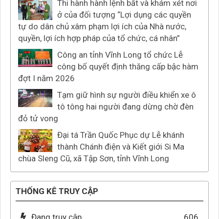
Thi hành hành lệnh bắt và khám xét nơi
ở của đối tượng “Lợi dụng các quyền
tự do dân chủ xâm phạm lợi ích của Nhà nước,
quyền, lợi ích hợp pháp của tổ chức, cá nhân”
Công an tỉnh Vĩnh Long tổ chức Lễ
công bố quyết định thăng cấp bậc hàm
đợt I năm 2026
Tạm giữ hình sự người điều khiển xe ô
tô tông hai người đang dừng chờ đèn
đỏ tử vong
Đại tá Trần Quốc Phục dự Lễ khánh
thành Chánh điện và Kiết giới Si Ma
chùa Sleng Cũ, xã Tập Sơn, tỉnh Vĩnh Long
THỐNG KÊ TRUY CẬP
Đang truy cập
606