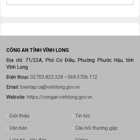
CÔNG AN TỈNH VĨNH LONG
Địa chỉ: 71/22A, Phó Cơ Điều, Phường Phước Hậu, tỉnh
Vĩnh Long
Điện thoại:
02703.823.328
-
069.3706.112
Email:
bientap.ca@vinhlong.gov.vn
Website:
https://congan.vinhlong.gov.vn
Giới thiệu
Tin tức
Văn bản
Câu hỏi thường gặp