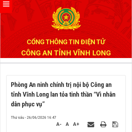
Đã kết nối EMC
CỔNG THÔNG TIN ĐIỆN TỬ
CÔNG AN TỈNH VĨNH LONG
Phòng An ninh chính trị nội bộ Công an
tỉnh Vĩnh Long lan tỏa tinh thần “Vì nhân
dân phục vụ”
Thứ sáu - 26/06/2026 16:47
A-
A
A+