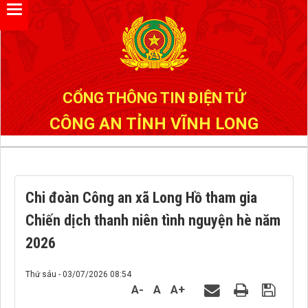
Đã kết nối EMC
CỔNG THÔNG TIN ĐIỆN TỬ
CÔNG AN TỈNH VĨNH LONG
Chi đoàn Công an xã Long Hồ tham gia
Chiến dịch thanh niên tình nguyện hè năm
2026
Thứ sáu - 03/07/2026 08:54
A-
A
A+