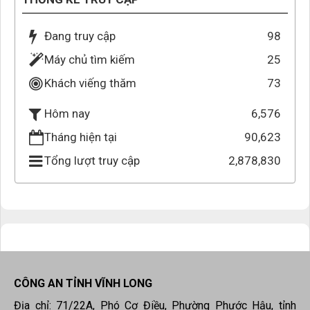
Đang truy cập
98
Máy chủ tìm kiếm
25
Khách viếng thăm
73
6,576
Hôm nay
Tháng hiện tại
90,623
Tổng lượt truy cập
2,878,830
CÔNG AN TỈNH VĨNH LONG
Địa chỉ: 71/22A, Phó Cơ Điều, Phường Phước Hậu, tỉnh