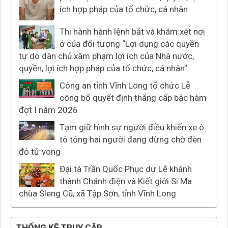
ích hợp pháp của tổ chức, cá nhân
Thi hành hành lệnh bắt và khám xét nơi
ở của đối tượng “Lợi dụng các quyền
tự do dân chủ xâm phạm lợi ích của Nhà nước,
quyền, lợi ích hợp pháp của tổ chức, cá nhân”
Công an tỉnh Vĩnh Long tổ chức Lễ
công bố quyết định thăng cấp bậc hàm
đợt I năm 2026
Tạm giữ hình sự người điều khiển xe ô
tô tông hai người đang dừng chờ đèn
đỏ tử vong
Đại tá Trần Quốc Phục dự Lễ khánh
thành Chánh điện và Kiết giới Si Ma
chùa Sleng Cũ, xã Tập Sơn, tỉnh Vĩnh Long
THỐNG KÊ TRUY CẬP