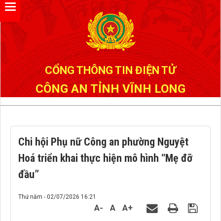
Đã kết nối EMC
CỔNG THÔNG TIN ĐIỆN TỬ
CÔNG AN TỈNH VĨNH LONG
Chi hội Phụ nữ Công an phường Nguyệt
Hoá triển khai thực hiện mô hình “Mẹ đỡ
đầu”
Thứ năm - 02/07/2026 16:21
A-
A
A+