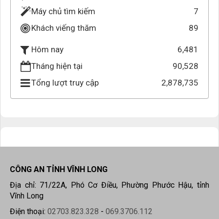
Máy chủ tìm kiếm
7
Khách viếng thăm
89
6,481
Hôm nay
Tháng hiện tại
90,528
Tổng lượt truy cập
2,878,735
CÔNG AN TỈNH VĨNH LONG
Địa chỉ: 71/22A, Phó Cơ Điều, Phường Phước Hậu, tỉnh
Vĩnh Long
Điện thoại:
02703.823.328
-
069.3706.112