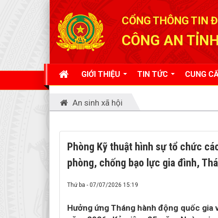
Đã kết nối EMC
CỔNG THÔNG TIN Đ
CÔNG AN TỈNH
GIỚI THIỆU
TIN TỨC
CUNG CẤ
An sinh xã hội
Phòng Kỹ thuật hình sự tổ chức cá
phòng, chống bạo lực gia đình, Th
Thứ ba - 07/07/2026 15:19
Hưởng ứng Tháng hành động quốc gia về