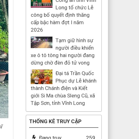
Công an tỉnh Vĩnh
Long tổ chức Lễ
công bố quyết định thăng
cấp bậc hàm đợt I năm
2026
Tạm giữ hình sự
người điều khiển
xe ô tô tông hai người đang
dừng chờ đèn đỏ tử vong
Đại tá Trần Quốc
Phục dự Lễ khánh
thành Chánh điện và Kiết
giới Si Ma chùa Sleng Cũ, xã
Tập Sơn, tỉnh Vĩnh Long
THỐNG KÊ TRUY CẬP
ĩ
Đang truy
259