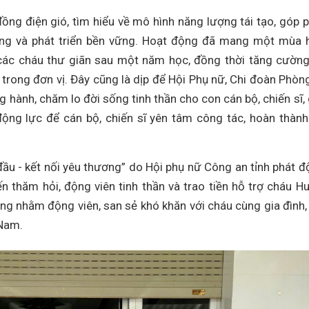
ồng điện gió, tìm hiểu về mô hình năng lượng tái tạo, góp 
ng và phát triển bền vững. Hoạt động đã mang một mùa 
p các cháu thư giãn sau một năm học, đồng thời tăng cườn
ĩ trong đơn vị. Đây cũng là dịp để Hội Phụ nữ, Chi đoàn Phòn
ng hành, chăm lo đời sống tinh thần cho con cán bộ, chiến sĩ,
ộng lực để cán bộ, chiến sĩ yên tâm công tác, hoàn thành
đầu - kết nối yêu thương” do Hội phụ nữ Công an tỉnh phát đ
n thăm hỏi, động viên tinh thần và trao tiền hỗ trợ cháu H
ng nhằm động viên, san sẻ khó khăn với cháu cùng gia đình,
 Nam.