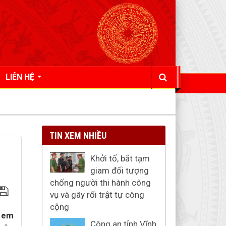
LIÊN HỆ
TIN XEM NHIỀU
Khởi tố, bắt tạm
giam đối tượng
chống người thi hành công
vụ và gây rối trật tự công
cộng
ẻ em
Công an tỉnh Vĩnh