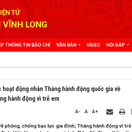
IỆN TỬ
 VĨNH LONG
P THÔNG TIN BÁO CHÍ
VĂN BẢN
VIDEO
HỎI ĐÁP
c hoạt động nhân Tháng hành động quốc gia về
áng hành động vì trẻ em
A-
A
A+
 phòng, chống bạo lực gia đình; Tháng hành động vì tr