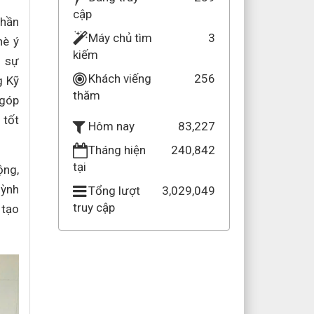
cập
phần
Máy chủ tìm
3
hè ý
kiếm
g sự
Khách viếng
256
g Kỹ
thăm
 góp
 tốt
83,227
Hôm nay
Tháng hiện
240,842
tại
ộng,
uỳnh
Tổng lượt
3,029,049
truy cập
 tạo