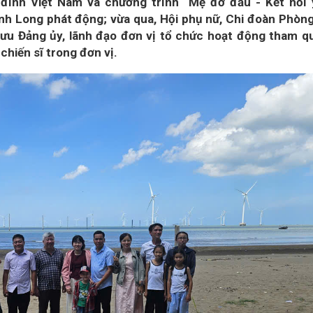
đình Việt Nam và chương trình “Mẹ đỡ đầu - Kết nối 
nh Long phát động; vừa qua, Hội phụ nữ, Chi đoàn Phòn
ưu Đảng ủy, lãnh đạo đơn vị tổ chức hoạt động tham q
 chiến sĩ trong đơn vị.