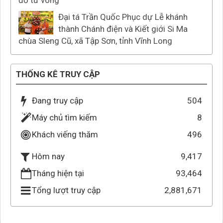
đỏ tử vong
Đại tá Trần Quốc Phục dự Lễ khánh
thành Chánh điện và Kiết giới Si Ma
chùa Sleng Cũ, xã Tập Sơn, tỉnh Vĩnh Long
THỐNG KÊ TRUY CẬP
Đang truy cập
504
Máy chủ tìm kiếm
8
Khách viếng thăm
496
9,417
Hôm nay
Tháng hiện tại
93,464
Tổng lượt truy cập
2,881,671