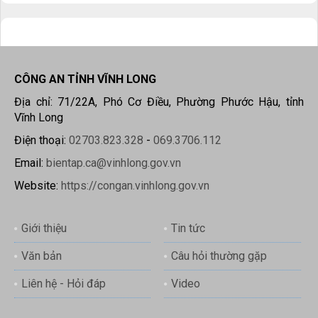
CÔNG AN TỈNH VĨNH LONG
Địa chỉ: 71/22A, Phó Cơ Điều, Phường Phước Hậu, tỉnh
Vĩnh Long
Điện thoại:
02703.823.328
-
069.3706.112
Email:
bientap.ca@vinhlong.gov.vn
Website:
https://congan.vinhlong.gov.vn
Giới thiệu
Tin tức
Văn bản
Câu hỏi thường gặp
Liên hệ - Hỏi đáp
Video