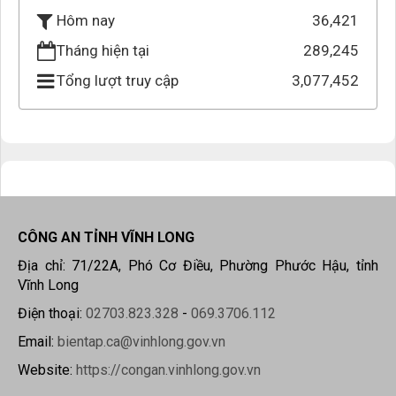
36,421
Hôm nay
Tháng hiện tại
289,245
Tổng lượt truy cập
3,077,452
CÔNG AN TỈNH VĨNH LONG
Địa chỉ: 71/22A, Phó Cơ Điều, Phường Phước Hậu, tỉnh
Vĩnh Long
Điện thoại:
02703.823.328
-
069.3706.112
Email:
bientap.ca@vinhlong.gov.vn
Website:
https://congan.vinhlong.gov.vn