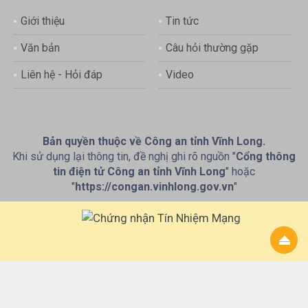
Giới thiệu
Tin tức
Văn bản
Câu hỏi thường gặp
Liên hệ - Hỏi đáp
Video
Bản quyền thuộc về Công an tỉnh Vĩnh Long.
Khi sử dụng lại thông tin, đề nghị ghi rõ nguồn "
Cổng thông
tin điện tử Công an tỉnh Vĩnh Long
" hoặc
"
https://congan.vinhlong.gov.vn
"