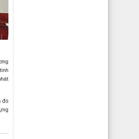
ương
tinh
phát
a đó
dựng