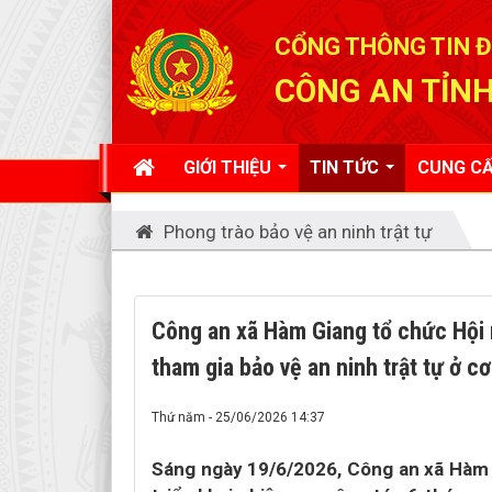
Đã kết nối EMC
CỔNG THÔNG TIN Đ
CÔNG AN TỈNH
GIỚI THIỆU
TIN TỨC
CUNG CẤ
Phong trào bảo vệ an ninh trật tự
Công an xã Hàm Giang tổ chức Hội 
tham gia bảo vệ an ninh trật tự ở cơ
Thứ năm - 25/06/2026 14:37
Sáng ngày 19/6/2026, Công an xã Hàm 