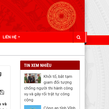
LIÊN HỆ
TIN XEM NHIỀU
g
Khởi tố, bắt tạm
giam đối tượng
chống người thi hành công
vụ và gây rối trật tự công
cộng
m và
Công an tỉnh Vĩnh