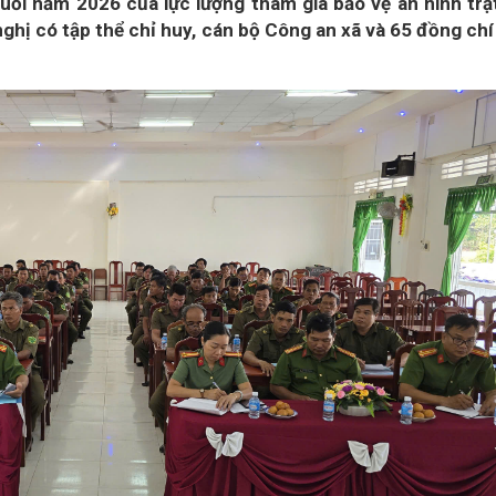
cuối năm 2026 của lực lượng tham gia bảo vệ an ninh trậ
nghị có tập thể chỉ huy, cán bộ Công an xã và 65 đồng chí