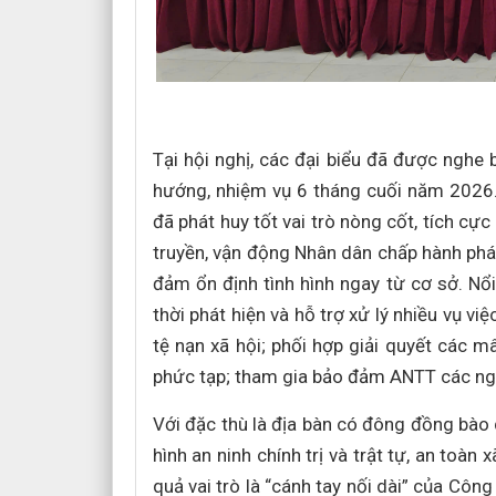
Tại hội nghị, các đại biểu đã được nghe
hướng, nhiệm vụ 6 tháng cuối năm 2026.
đã phát huy tốt vai trò nòng cốt, tích cự
truyền, vận động Nhân dân chấp hành pháp 
đảm ổn định tình hình ngay từ cơ sở. Nổi
thời phát hiện và hỗ trợ xử lý nhiều vụ v
tệ nạn xã hội; phối hợp giải quyết các 
phức tạp; tham gia bảo đảm ANTT các ngày
Với đặc thù là địa bàn có đông đồng bào d
hình an ninh chính trị và trật tự, an toà
quả vai trò là “cánh tay nối dài” của Côn