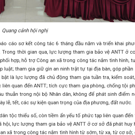
Quang cảnh hội nghị
 báo cáo sơ kết công tác 6 tháng đầu năm và triển khai ph
 Trong thời gian qua, lực lượng tham gia bảo vệ ANTT ở c
c phối hợp, hỗ trợ Công an xã trong công tác nắm tình hình, t
luật; tham gia giữ gìn an ninh trật tự tại địa bàn, góp phần
 bật là lực lượng đã chủ động tham gia tuần tra, kiểm soát,
iệc liên quan đến ANTT; tích cực tham gia phòng, chống tội p
mâu thuẫn trong nội bộ Nhân dân, không để phát sinh điểm 
 lễ, tết, các sự kiện quan trọng của địa phương, đất nước.
ân tộc thiểu số, còn tiềm ẩn yếu tố phức tạp liên quan đến 
n xã hội, lực lượng tham gia bảo vệ ANTT ở cơ sở đã phát huy 
g an xã trong công tác nắm tình hình từ sớm, từ xa, từ cơ sở;