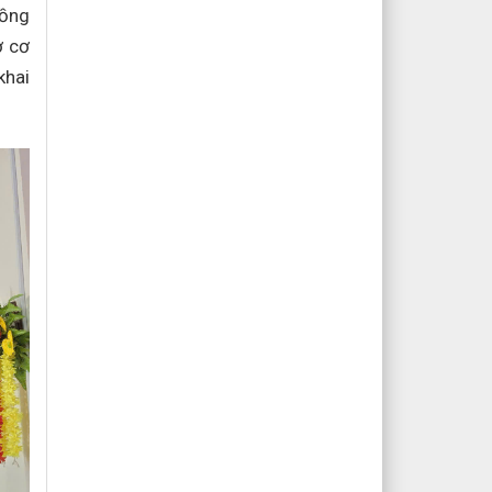
đồng
ở cơ
khai