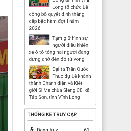
Công an tỉnh Vĩnh
Long tổ chức Lễ
công bố quyết định thăng
cấp bậc hàm đợt I năm
2026
Tạm giữ hình sự
người điều khiển
xe ô tô tông hai người đang
dừng chờ đèn đỏ tử vong
Đại tá Trần Quốc
Phục dự Lễ khánh
thành Chánh điện và Kiết
giới Si Ma chùa Sleng Cũ, xã
Tập Sơn, tỉnh Vĩnh Long
THỐNG KÊ TRUY CẬP
Đang truy
61