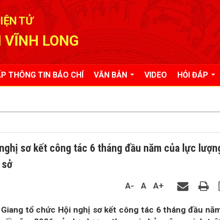
IỆN TỬ
 VĨNH LONG
P THÔNG TIN BÁO CHÍ
VĂN BẢN
VIDEO
HỎI ĐÁP
nghị sơ kết công tác 6 tháng đầu năm của lực lượn
 sở
A-
A
A+
Giang tổ chức Hội nghị sơ kết công tác 6 tháng đầu nă