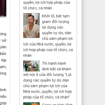
quyền, lợi ích hợp pháp của
tổ chức, cá nhân
Khởi tố, bắt tạm
giam đối tượng
lợi dụng các
quyền tự do, dân
ương
chủ xâm phạm lợi
ơ sở
ích của Nhà nước, quyền, lợi
uyên
ích hợp pháp của tổ chức, cá
 bảo
nhân
 kịp
Thi hành hành
hạm,
lệnh bắt và khám
nóng
xét nơi ở của đối tượng “Lợi
dụng các quyền tự do dân
chủ xâm phạm lợi ích của
tình
Nhà nước, quyền, lợi ích hợp
hiệu
pháp của tổ chức, cá nhân”
 góp