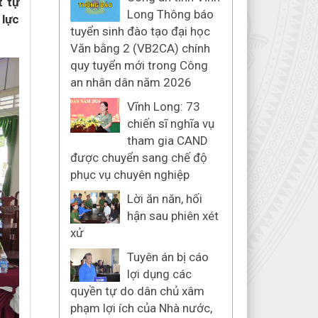
t tự
Long Thông báo
 lực
tuyển sinh đào tạo đại học
Văn bằng 2 (VB2CA) chính
quy tuyển mới trong Công
an nhân dân năm 2026
Vĩnh Long: 73
chiến sĩ nghĩa vụ
tham gia CAND
được chuyển sang chế độ
phục vụ chuyên nghiệp
Lời ăn năn, hối
hận sau phiên xét
xử
Tuyên án bị cáo
lợi dụng các
quyền tự do dân chủ xâm
phạm lợi ích của Nhà nước,