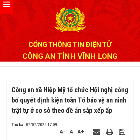
Đã kết nối EMC
CỔNG THÔNG TIN ĐIỆN TỬ
CÔNG AN TỈNH VĨNH LONG
Công an xã Hiệp Mỹ tổ chức Hội nghị công
bố quyết định kiện toàn Tổ bảo vệ an ninh
trật tự ở cơ sở theo đề án sắp xếp ấp
Thứ ba - 07/07/2026 17:09
A-
A
A+