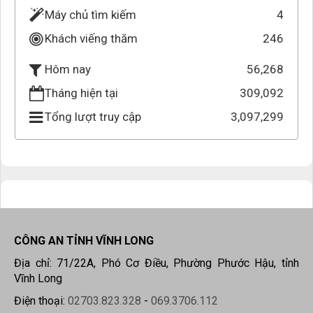
Máy chủ tìm kiếm
4
Khách viếng thăm
246
56,268
Hôm nay
Tháng hiện tại
309,092
Tổng lượt truy cập
3,097,299
CÔNG AN TỈNH VĨNH LONG
Địa chỉ: 71/22A, Phó Cơ Điều, Phường Phước Hậu, tỉnh
Vĩnh Long
Điện thoại:
02703.823.328
-
069.3706.112